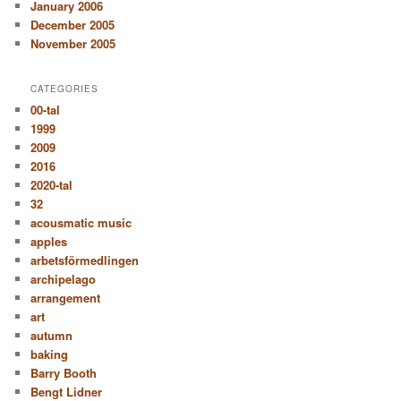
January 2006
December 2005
November 2005
CATEGORIES
00-tal
1999
2009
2016
2020-tal
32
acousmatic music
apples
arbetsförmedlingen
archipelago
arrangement
art
autumn
baking
Barry Booth
Bengt Lidner