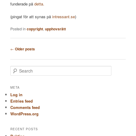
funderade på
detta.
(pingat för att synas på
intressant.se
)
Posted in
copyright
,
upphovsrätt
Post
←
Older posts
navigation
S
e
a
r
META
c
Log in
h
Entries feed
Comments feed
WordPress.org
RECENT POSTS