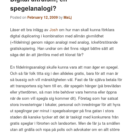
spegelanalogi?
Posted on
February 12, 2009
by
MaLj
Läser ett bra inlägg av
Josh
om hur man skall kunna förklara
digital duplicering i kombination med allmän givmildhet
(=fildelning) genom någon analogi med analog, ickeförstörande
gratiskopiering. Han undrar om det finns något bättre sätt att
säga det än att jämföra med ett klonat får?
En fildelningsanalogi skulle kunna vara att man äger en spegel.
Och så får folk titta sig i den alldeles gratis, bara för att man är
så bussig och vill mänskligheten väl. Fast de får själva betala för
att transportera sig hem till en, där spegeln hänger (på brevlådan
eller ytterdörren, så man inte behöver vara hemma eller öppna
när de som vill spegla sig kommer dit). Företag som har satsat
stora investeringar i lokaler, personal och inredningar för att hyra
ut speglingar per minut i spegelsalonger på fina gatan i stora
staden då kanske tycker att det är taskigt med konkurrens från
gratis speglar i förorten och landsorten. Men de får ju ta smällen
utan att gnälla och ropa på polis och advokater om en allt större