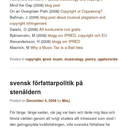
Mind the Gap (2008)
blog post
On an Overgrown Path (2008)
Copyright or Copywrong?
Bellman, J (2008)
blog post about musical plagiarism and
copyright infringement
Swartz, O (2008)
Att konkurerra mot gratis
Bjärnemalm, M (2008)
blogg om IPRED, copyright och EU
Alexandersson, H (2008)
blogg om IPRED
Masnick, M
Why a Music Tax is a Bad Idea
Posted in
copyright
,
Ipred
,
music
,
musicology
,
poetry
,
upphovsrätt
svensk författarpolitik på
stenåldern
Posted on
December 4, 2008
by
MaLj
För länge, länge sedan, när jag var barn och lärde mig läsa och
förstå världen genom att ivrigt studera allt intressant som stod i
den getingprydda kvällstidningen, ville svenska författare ha