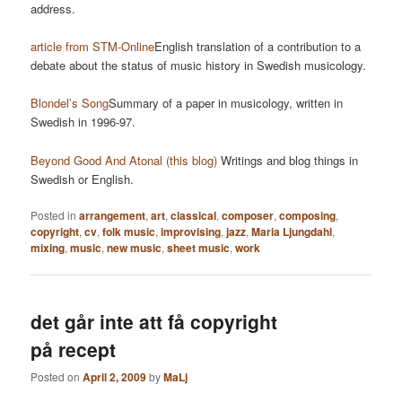
address.
article from STM-Online
English translation of a contribution to a
debate about the status of music history in Swedish musicology.
Blondel’s Song
Summary of a paper in musicology, written in
Swedish in 1996-97.
Beyond Good And Atonal (this blog)
Writings and blog things in
Swedish or English.
Posted in
arrangement
,
art
,
classical
,
composer
,
composing
,
copyright
,
cv
,
folk music
,
improvising
,
jazz
,
Maria Ljungdahl
,
mixing
,
music
,
new music
,
sheet music
,
work
det går inte att få copyright
på recept
Posted on
April 2, 2009
by
MaLj