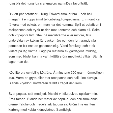
Idag blir det hungriga slarvmajors namnlösa favoriträtt:
Riv ett par potatisar – King Edward smakar bra – och häll
margarin i en uppvärmd teflonbelagd crepepanna. En morot kan
få vara med också, om man har det hemma. Spill ut potatisen i
stekpannan och tryck ut den mot kanterna och platta till. Salta
och vitpeppra lätt. Stek på medelvärme eller mindre, tills
undersidan av kakan får vacker färg och den fortfarande råa
potatisen blir nästan genomskinlig. Vänd försiktigt och stek
vidare på låg värme. Lägg på resterna av gårdagens middag,
som med fördel kan ha varit köttfärsröra med kokt vitkål. Så här
lagar man det:
Köp lite bra och billig köttfärs. Åtminstone 300 gram, förmodligen
400. Värm en gryta eller stor stekpanna och häll i lite olivolja.
Blanda kryddor i köttfärsen direkt i tråget den kom i:
Svartpeppar, salt med jod, fräscht vitlökspulver, spiskummin.
Fräs färsen. Blanda ner rester av paprika- coh chilismakande
creme fraiche och medelstark tacosalsa. Glöm inte en liten
kartong med kokta kidneybönor. Samtidigt: