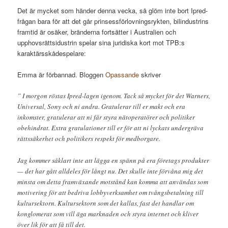
Det är mycket som händer denna vecka, så glöm inte bort Ipred-
frågan bara för att det går prinsessförlovningsrykten, bilindustrins
framtid är osäker, bränderna fortsätter i Australien och
upphovsrättsidustrin spelar sina juridiska kort mot TPB:s
karaktärsskådespelare:
Emma är förbannad. Bloggen
Opassande
skriver
” I morgon röstas Ipred-lagen igenom. Tack så mycket för det Warners,
Universal, Sony och ni andra. Gratulerar till er makt och era
inkomster, gratulerar att ni får styra nätoperatörer och politiker
obehindrat. Extra gratulationer till er för att ni lyckats undergräva
rättssäkerhet och politikers respekt för medborgare.
Jag kommer såklart inte att lägga en spänn på era företags produkter
— det har gått alldeles för långt nu. Det skulle inte förvåna mig det
minsta om detta framväxande motstånd kan komma att användas som
motivering för att bedriva lobbyverksamhet om tvångsbetalning till
kultursektorn. Kultursektorn som det kallas, fast det handlar om
konglomerat som vill äga marknaden och styra internet och kliver
över lik för att få till det.