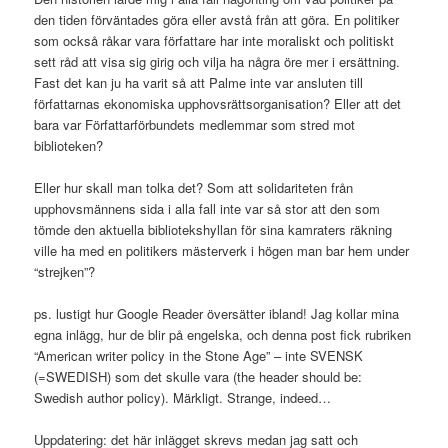
den tiden förväntades göra eller avstå från att göra. En politiker
som också råkar vara författare har inte moraliskt och politiskt
sett råd att visa sig girig och vilja ha några öre mer i ersättning.
Fast det kan ju ha varit så att Palme inte var ansluten till
författarnas ekonomiska upphovsrättsorganisation? Eller att det
bara var Författarförbundets medlemmar som stred mot
biblioteken?
Eller hur skall man tolka det? Som att solidariteten från
upphovsmännens sida i alla fall inte var så stor att den som
tömde den aktuella bibliotekshyllan för sina kamraters räkning
ville ha med en politikers mästerverk i högen man bar hem under
“strejken”?
ps. lustigt hur Google Reader översätter ibland! Jag kollar mina
egna inlägg, hur de blir på engelska, och denna post fick rubriken
“American writer policy in the Stone Age” – inte SVENSK
(=SWEDISH) som det skulle vara (the header should be:
Swedish author policy). Märkligt. Strange, indeed…
Uppdatering: det här inlägget skrevs medan jag satt och