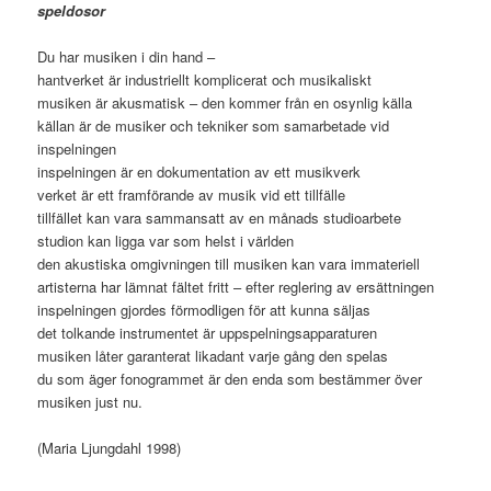
speldosor
Du har musiken i din hand –
hantverket är industriellt komplicerat och musikaliskt
musiken är akusmatisk – den kommer från en osynlig källa
källan är de musiker och tekniker som samarbetade vid
inspelningen
inspelningen är en dokumentation av ett musikverk
verket är ett framförande av musik vid ett tillfälle
tillfället kan vara sammansatt av en månads studioarbete
studion kan ligga var som helst i världen
den akustiska omgivningen till musiken kan vara immateriell
artisterna har lämnat fältet fritt – efter reglering av ersättningen
inspelningen gjordes förmodligen för att kunna säljas
det tolkande instrumentet är uppspelningsapparaturen
musiken låter garanterat likadant varje gång den spelas
du som äger fonogrammet är den enda som bestämmer över
musiken just nu.
(Maria Ljungdahl 1998)