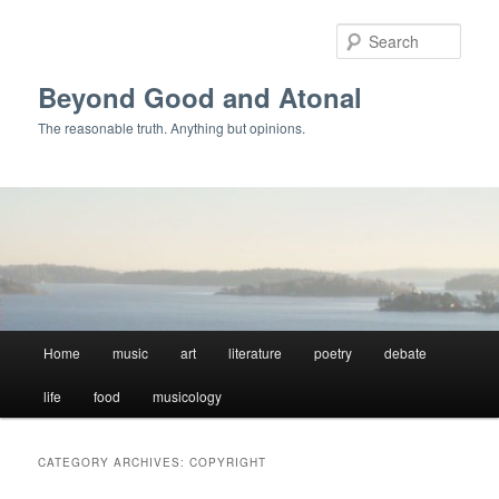
Skip
Skip
to
to
Sear
primary
secondary
content
content
Beyond Good and Atonal
The reasonable truth. Anything but opinions.
Main
Home
music
art
literature
poetry
debate
menu
life
food
musicology
CATEGORY ARCHIVES:
COPYRIGHT