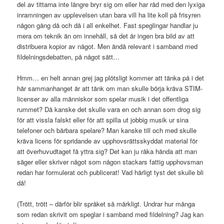
del av tittarna inte längre bryr sig om eller har råd med den lyxiga
inramningen av upplevelsen utan bara vill ha lite koll på frisyren
någon gång då och då i all enkelhet. Fast speglingar handlar ju
mera om teknik än om innehåll, så det är ingen bra bild av att
distribuera kopior av något. Men ändå relevant i samband med
fildelningsdebatten, på något sätt…
Hmm… en helt annan grej jag plötsligt kommer att tänka på i det
här sammanhanget är att tänk om man skulle börja kräva STIM-
licenser av alla människor som spelar musik i det offentliga
rummet? Då kanske det skulle vara en och annan som drog sig
för att vissla falskt eller för att spilla ut jobbig musik ur sina
telefoner och bärbara spelare? Man kanske till och med skulle
kräva licens för spridande av upphovsrättsskyddat material för
att överhuvudtaget få yttra sig? Det kan ju råka hända att man
säger eller skriver något som någon stackars fattig upphovsman
redan har formulerat och publicerat! Vad härligt tyst det skulle bli
då!
(Trött, trött – därför blir språket så märkligt. Undrar hur många
som redan skrivit om speglar i samband med fildelning? Jag kan