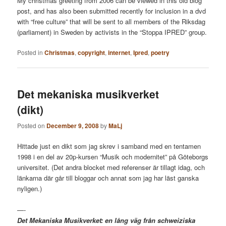
My christmas greeting from 2006 can be viewed in this old blog
post, and has also been submitted recently for inclusion in a dvd
with “free culture” that will be sent to all members of the Riksdag
(parliament) in Sweden by activists in the “Stoppa IPRED” group.
Posted in
Christmas
,
copyright
,
internet
,
Ipred
,
poetry
Det mekaniska musikverket
(dikt)
Posted on
December 9, 2008
by
MaLj
Hittade just en dikt som jag skrev i samband med en tentamen
1998 i en del av 20p-kursen “Musik och modernitet” på Göteborgs
universitet. (Det andra blocket med referenser är tillagt idag, och
länkarna där går till bloggar och annat som jag har läst ganska
nyligen.)
—-
Det Mekaniska Musikverket: en lång väg från schweiziska