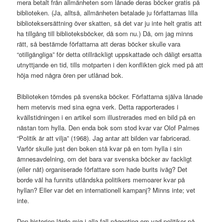
mera betalt från allmänheten som lånade deras böcker gratis på
biblioteken. (Ja, alltså, allmänheten betalade ju författarnas lilla
biblioteksersättning över skatten, så det var ju inte helt gratis att
ha tillgång till biblioteksböcker, då som nu.) Då, om jag minns
rätt, så bestämde författarna att deras böcker skulle vara
“otillgängliga” för detta otillräckligt uppskattade och dåligt ersatta
utnyttjande en tid, tills motparten i den konflikten gick med på att
höja med några ören per utlånad bok.
Biblioteken tömdes på svenska böcker. Författarna själva lånade
hem metervis med sina egna verk. Detta rapporterades i
kvällstidningen i en artikel som illustrerades med en bild på en
nästan tom hylla. Den enda bok som stod kvar var Olof Palmes
“Politik är att vilja” (1968). Jag antar att bilden var fabricerad.
Varför skulle just den boken stå kvar på en tom hylla i sin
ämnesavdelning, om det bara var svenska böcker av fackligt
(eller nåt) organiserade författare som hade burits iväg? Det
borde väl ha funnits utländska politikers memoarer kvar på
hyllan? Eller var det en internationell kampanj? Minns inte; vet
inte.
Den historien lärde mig i alla fall någonting om vad politiker på