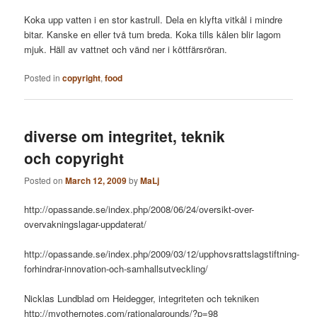
Koka upp vatten i en stor kastrull. Dela en klyfta vitkål i mindre
bitar. Kanske en eller två tum breda. Koka tills kålen blir lagom
mjuk. Häll av vattnet och vänd ner i köttfärsröran.
Posted in
copyright
,
food
diverse om integritet, teknik
och copyright
Posted on
March 12, 2009
by
MaLj
http://opassande.se/index.php/2008/06/24/oversikt-over-
overvakningslagar-uppdaterat/
http://opassande.se/index.php/2009/03/12/upphovsrattslagstiftning-
forhindrar-innovation-och-samhallsutveckling/
Nicklas Lundblad om Heidegger, integriteten och tekniken
http://myothernotes.com/rationalgrounds/?p=98