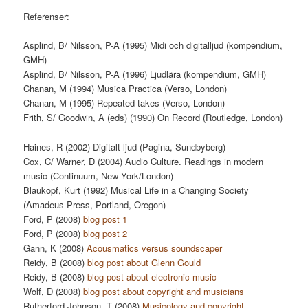
—–
Referenser:
Asplind, B/ Nilsson, P-A (1995) Midi och digitalljud (kompendium,
GMH)
Asplind, B/ Nilsson, P-A (1996) Ljudlära (kompendium, GMH)
Chanan, M (1994) Musica Practica (Verso, London)
Chanan, M (1995) Repeated takes (Verso, London)
Frith, S/ Goodwin, A (eds) (1990) On Record (Routledge, London)
Haines, R (2002) Digitalt ljud (Pagina, Sundbyberg)
Cox, C/ Warner, D (2004) Audio Culture. Readings in modern
music (Continuum, New York/London)
Blaukopf, Kurt (1992) Musical Life in a Changing Society
(Amadeus Press, Portland, Oregon)
Ford, P (2008)
blog post 1
Ford, P (2008)
blog post 2
Gann, K (2008)
Acousmatics versus soundscaper
Reidy, B (2008)
blog post about Glenn Gould
Reidy, B (2008)
blog post about electronic music
Wolf, D (2008)
blog post about copyright and musicians
Rutherford-Johnson, T (2008)
Musicology and copyright