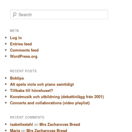
S
e
a
r
META
c
Log in
h
Entries feed
Comments feed
WordPress.org
RECENT POSTS
Boktips
Att spela viola och piano samtidigt
Tillbaka till hönshuset?
Konstmusik och utbildning (debattinlägg från 2001)
Concerts and collaborations (video playlist)
RECENT COMMENTS
isabellestahl
on
Mrs Zacharovas Bread
Maria
on
Mrs Zacharovas Bread