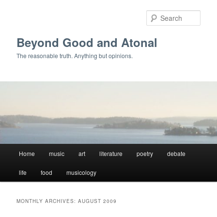
Skip
Skip
to
to
Sear
primary
secondary
content
content
Beyond Good and Atonal
The reasonable truth. Anything but opinions.
Main
Home
music
art
literature
poetry
debate
menu
life
food
musicology
MONTHLY ARCHIVES:
AUGUST 2009