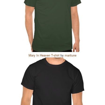
Mary In Heaven T-shirt
by
maritune