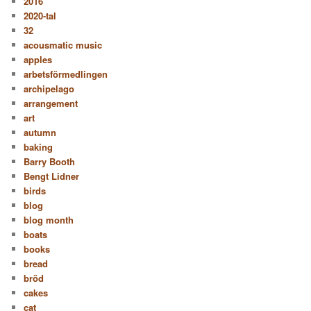
2016
2020-tal
32
acousmatic music
apples
arbetsförmedlingen
archipelago
arrangement
art
autumn
baking
Barry Booth
Bengt Lidner
birds
blog
blog month
boats
books
bread
bröd
cakes
cat