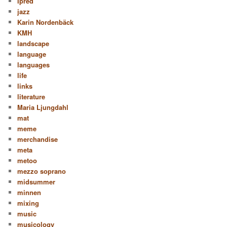
Ipred
jazz
Karin Nordenbäck
KMH
landscape
language
languages
life
links
literature
Maria Ljungdahl
mat
meme
merchandise
meta
metoo
mezzo soprano
midsummer
minnen
mixing
music
musicology