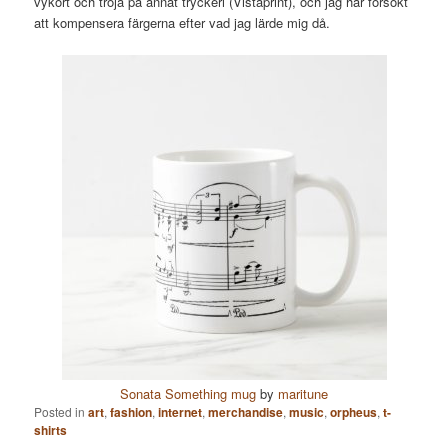
vykort och tröja på annat tryckeri (Vistaprint), och jag har försökt
att kompensera färgerna efter vad jag lärde mig då.
Sonata Something mug
by
maritune
Posted in
art
,
fashion
,
internet
,
merchandise
,
music
,
orpheus
,
t-
shirts