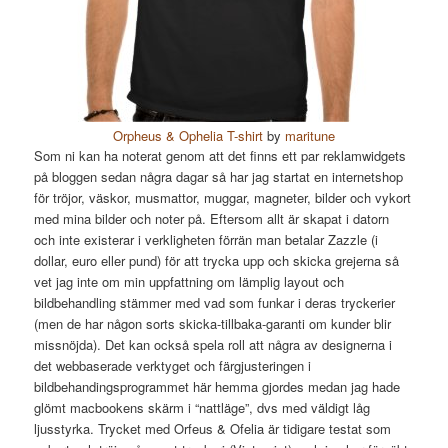
Orpheus & Ophelia T-shirt
by
maritune
Som ni kan ha noterat genom att det finns ett par reklamwidgets
på bloggen sedan några dagar så har jag startat en internetshop
för tröjor, väskor, musmattor, muggar, magneter, bilder och vykort
med mina bilder och noter på. Eftersom allt är skapat i datorn
och inte existerar i verkligheten förrän man betalar Zazzle (i
dollar, euro eller pund) för att trycka upp och skicka grejerna så
vet jag inte om min uppfattning om lämplig layout och
bildbehandling stämmer med vad som funkar i deras tryckerier
(men de har någon sorts skicka-tillbaka-garanti om kunder blir
missnöjda). Det kan också spela roll att några av designerna i
det webbaserade verktyget och färgjusteringen i
bildbehandingsprogrammet här hemma gjordes medan jag hade
glömt macbookens skärm i “nattläge”, dvs med väldigt låg
ljusstyrka. Trycket med Orfeus & Ofelia är tidigare testat som