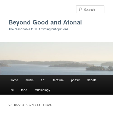
Skip
Skip
to
to
Sear
primary
secondary
content
content
Beyond Good and Atonal
The reasonable truth. Anything but opinions.
Main
Home
music
art
literature
poetry
debate
menu
life
food
musicology
CATEGORY ARCHIVES:
BIRDS