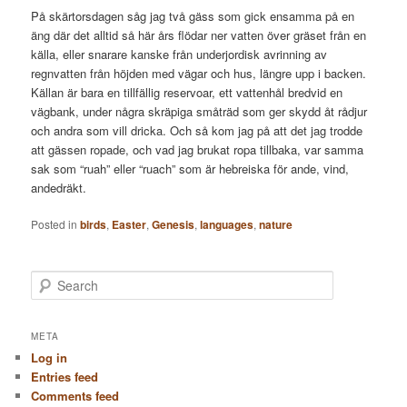
På skärtorsdagen såg jag två gäss som gick ensamma på en
äng där det alltid så här års flödar ner vatten över gräset från en
källa, eller snarare kanske från underjordisk avrinning av
regnvatten från höjden med vägar och hus, längre upp i backen.
Källan är bara en tillfällig reservoar, ett vattenhål bredvid en
vägbank, under några skräpiga småträd som ger skydd åt rådjur
och andra som vill dricka. Och så kom jag på att det jag trodde
att gässen ropade, och vad jag brukat ropa tillbaka, var samma
sak som “ruah” eller “ruach” som är hebreiska för ande, vind,
andedräkt.
Posted in
birds
,
Easter
,
Genesis
,
languages
,
nature
S
e
a
r
META
c
Log in
h
Entries feed
Comments feed