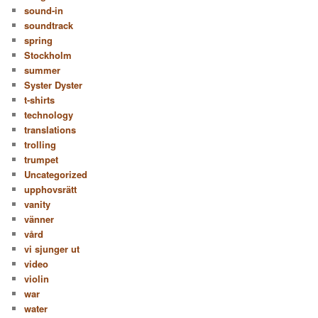
sound-in
soundtrack
spring
Stockholm
summer
Syster Dyster
t-shirts
technology
translations
trolling
trumpet
Uncategorized
upphovsrätt
vanity
vänner
vård
vi sjunger ut
video
violin
war
water