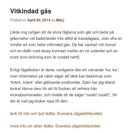
Vitkindad gås
Posted on
April 20, 2014
by
MaLj
Lärde mig nyligen att de stora fåglarna som går och betar på
gräsmattor vid badstränder inte alltid är kanadagäss, utan ofta en
mindre art som heter vitkindad gås. De har vackert vitt huvud
och en dräkt med skarp kontrast mellan en vit underdel och en
svart övre teckning som är rundad nertill.
Enligt fågelboken är deras vanligaste läte ett varnande “ka, ka”,
men information på nätet säger att lätet kan beskrivas som
“kräck, kräck” eller gläfsande småhundar. Själv har jag ibland
brukat härma dem för att få flocken att retirera från
strandpromenaden, och trodde att de säger “ruoah! ruoah!”, för
det är vad jag brukar ropa till dem.
länk till info och ljud (källa: Svenska Jägareförbundet)
mera info om arten (källa: Svenska Jägareförbundet)