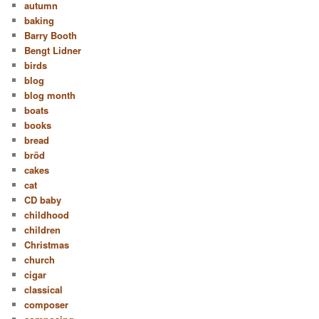
autumn
baking
Barry Booth
Bengt Lidner
birds
blog
blog month
boats
books
bread
bröd
cakes
cat
CD baby
childhood
children
Christmas
church
cigar
classical
composer