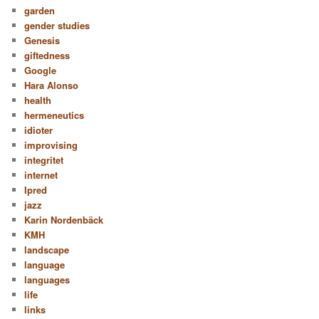
garden
gender studies
Genesis
giftedness
Google
Hara Alonso
health
hermeneutics
idioter
improvising
integritet
internet
Ipred
jazz
Karin Nordenbäck
KMH
landscape
language
languages
life
links