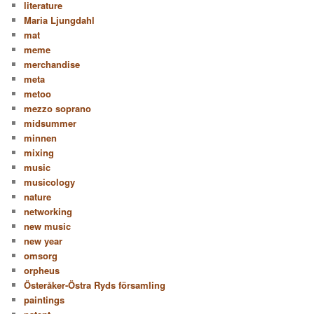
literature
Maria Ljungdahl
mat
meme
merchandise
meta
metoo
mezzo soprano
midsummer
minnen
mixing
music
musicology
nature
networking
new music
new year
omsorg
orpheus
Österåker-Östra Ryds församling
paintings