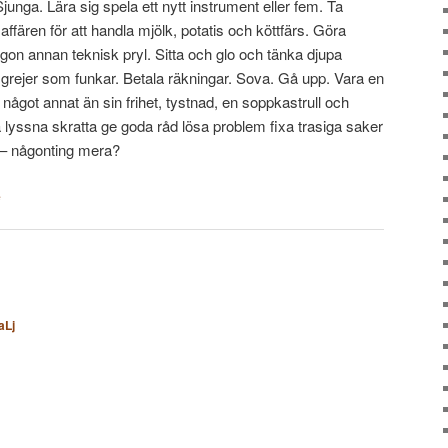
Sjunga. Lära sig spela ett nytt instrument eller fem. Ta
ffären för att handla mjölk, potatis och köttfärs. Göra
ågon annan teknisk pryl. Sitta och glo och tänka djupa
 grejer som funkar. Betala räkningar. Sova. Gå upp. Vara en
got annat än sin frihet, tystnad, en soppkastrull och
 lyssna skratta ge goda råd lösa problem fixa trasiga saker
 – någonting mera?
e
aLj