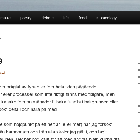
erature
poetry
debate
life
food
musicology
S
9
aLj
om präglat av fyra eller fem hela tiden pågående
eller processer som inte riktigt fanns med tidigare, men
 kanske femton månader tillbaka funnits i bakgrunden eller
sökt delta i och hålla på med.
de som höjdpunkt på ett helt år (eller mer) när jag försökt
från barndomen och från alla skolor jag gått i, och tagit
 igen. Det har nog varit för att med andras hjälp kunna rita