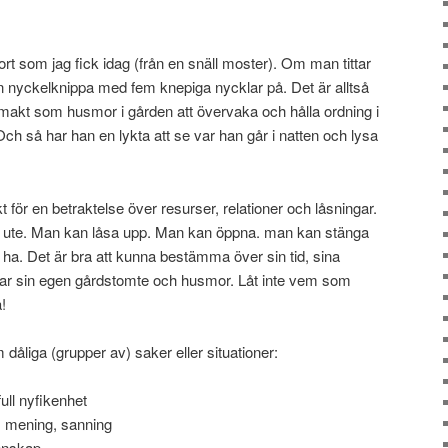
lkort som jag fick idag (från en snäll moster). Om man tittar
n nyckelknippa med fem knepiga nycklar på. Det är alltså
kt som husmor i gården att övervaka och hålla ordning i
ch så har han en lykta att se var han går i natten och lysa
för en betraktelse över resurser, relationer och låsningar.
a ute. Man kan låsa upp. Man kan öppna. man kan stänga
t ha. Det är bra att kunna bestämma över sin tid, sina
var sin egen gårdstomte och husmor. Låt inte vem som
!
dåliga (grupper av) saker eller situationer:
ull nyfikenhet
r, mening, sanning
enskap