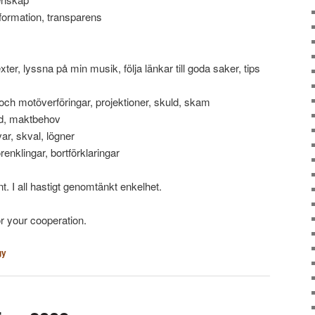
information, transparens
ter, lyssna på min musik, följa länkar till goda saker, tips
 och motöverföringar, projektioner, skuld, skam
ald, maktbehov
var, skval, lögner
örenklingar, bortförklaringar
. I all hastigt genomtänkt enkelhet.
r your cooperation.
gy