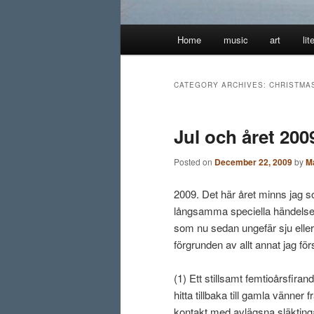
Main
Home
music
art
lit
menu
CATEGORY ARCHIVES:
CHRISTMA
Jul och året 200
Posted on
December 22, 2009
by
M
2009. Det här året minns jag s
långsamma speciella händelser 
som nu sedan ungefär sju eller
förgrunden av allt annat jag för
(1) Ett stillsamt femtioårsfiran
hitta tillbaka till gamla vänner 
kontakt med avlägsna släktingar