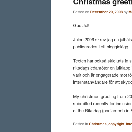
Christmas greet
Posted on
December 20, 2008
by
M
God Jul!
Julen 2006 skrev jag en julhäls
publicerades i ett blogginlägg.
Texten har också skickats in so
riksdagsledamöter en julklapp i 
varit och är engagerade mot fö
internetanvändare för att sky
My christmas greeting from 200
submitted recently for inclusion
of the Riksdag (parliament) in
Posted in
Christmas
,
copyright
,
int