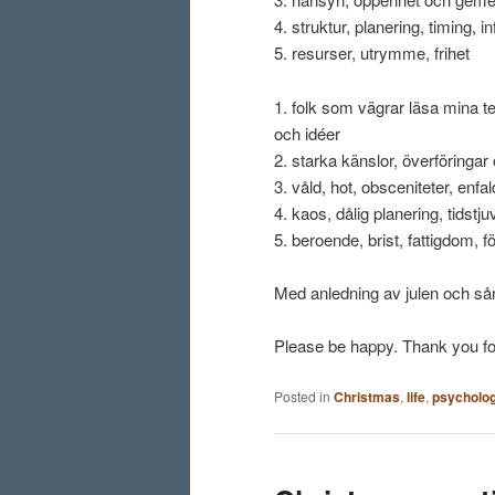
4. struktur, planering, timing, 
5. resurser, utrymme, frihet
1. folk som vägrar läsa mina tex
och idéer
2. starka känslor, överföringar
3. våld, hot, obsceniteter, enf
4. kaos, dålig planering, tidstju
5. beroende, brist, fattigdom, f
Med anledning av julen och sånt
Please be happy. Thank you fo
Posted in
Christmas
,
life
,
psycholo