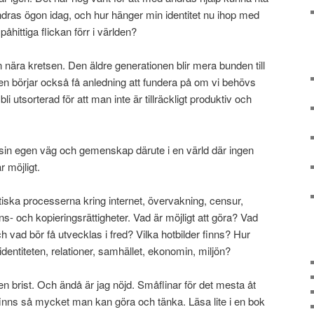
ndras ögon idag, och hur hänger min identitet nu ihop med
åhittiga flickan förr i världen?
 nära kretsen. Den äldre generationen blir mera bunden till
n börjar också få anledning att fundera på om vi behövs
bli utsorterad för att man inte är tillräckligt produktiv och
 sin egen väg och gemenskap därute i en värld där ingen
 möjligt.
tiska processerna kring internet, övervakning, censur,
ions- och kopieringsrättigheter. Vad är möjligt att göra? Vad
 vad bör få utvecklas i fred? Vilka hotbilder finns? Hur
dentiteten, relationer, samhället, ekonomin, miljön?
n brist. Och ändå är jag nöjd. Småflinar för det mesta åt
et finns så mycket man kan göra och tänka. Läsa lite i en bok