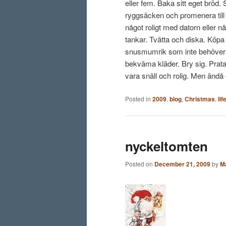
eller fem. Baka sitt eget bröd. 
ryggsäcken och promenera till a
något roligt med datorn eller n
tankar. Tvätta och diska. Köpa
snusmumrik som inte behöver nå
bekväma kläder. Bry sig. Prata
vara snäll och rolig. Men ändå
Posted in
2009
,
blog
,
Christmas
,
lif
nyckeltomten
Posted on
December 21, 2009
by
M