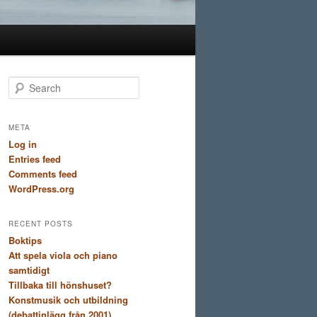
S
e
a
r
META
c
Log in
h
Entries feed
Comments feed
WordPress.org
RECENT POSTS
Boktips
Att spela viola och piano
samtidigt
Tillbaka till hönshuset?
Konstmusik och utbildning
(debattinlägg från 2001)