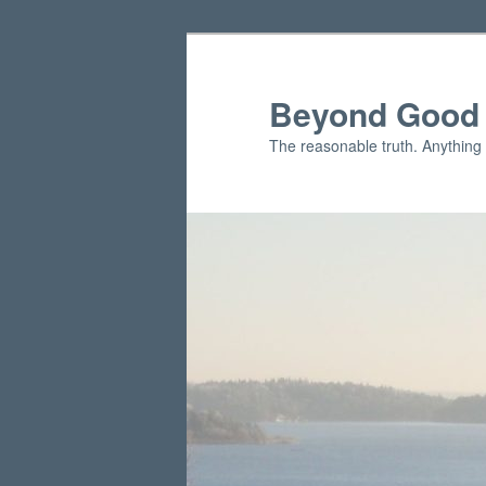
Skip
Skip
to
to
primary
secondary
Beyond Good 
content
content
The reasonable truth. Anything 