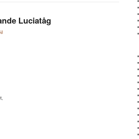
ande Luciatåg
Lj
t,