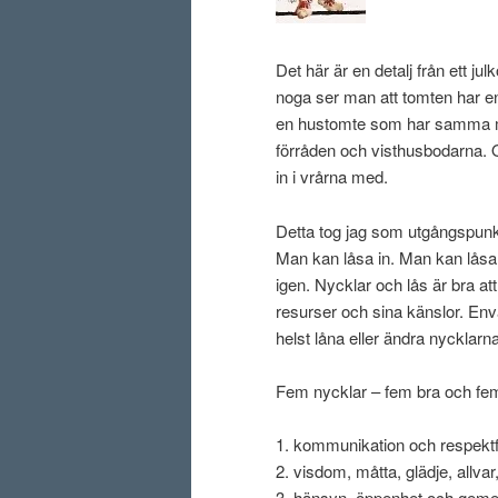
Det här är en detalj från ett ju
noga ser man att tomten har e
en hustomte som har samma ma
förråden och visthusbodarna. O
in i vrårna med.
Detta tog jag som utgångspunkt 
Man kan låsa in. Man kan lås
igen. Nycklar och lås är bra at
resurser och sina känslor. En
helst låna eller ändra nycklarna
Fem nycklar – fem bra och fem 
1. kommunikation och respektf
2. visdom, måtta, glädje, allva
3. hänsyn, öppenhet och gem