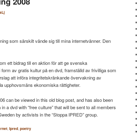
ing 2008
aLj
ning som särskilt vände sig till mina internetvänner. Den
m ett bidrag till en aktion för att ge svenska
form av gratis kultur på en dvd, framställd av frivilliga som
rslag att införa integritetskränkande övervakning av
dda upphovsmäns ekonomiska rättigheter.
6 can be viewed in this old blog post, and has also been
 in a dvd with “free culture” that will be sent to all members
 Sweden by activists in the “Stoppa IPRED” group.
ernet
,
Ipred
,
poetry