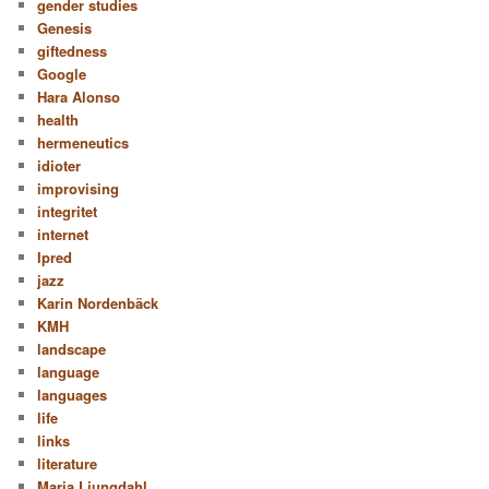
gender studies
Genesis
giftedness
Google
Hara Alonso
health
hermeneutics
idioter
improvising
integritet
internet
Ipred
jazz
Karin Nordenbäck
KMH
landscape
language
languages
life
links
literature
Maria Ljungdahl