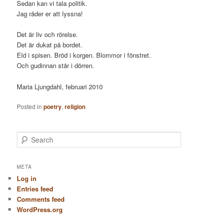
Sedan kan vi tala politik.
Jag råder er att lyssna!
Det är liv och rörelse.
Det är dukat på bordet.
Eld i spisen. Bröd i korgen. Blommor i fönstret.
Och gudinnan står i dörren.
Maria Ljungdahl, februari 2010
Posted in
poetry
,
religion
S
e
a
r
META
c
Log in
h
Entries feed
Comments feed
WordPress.org