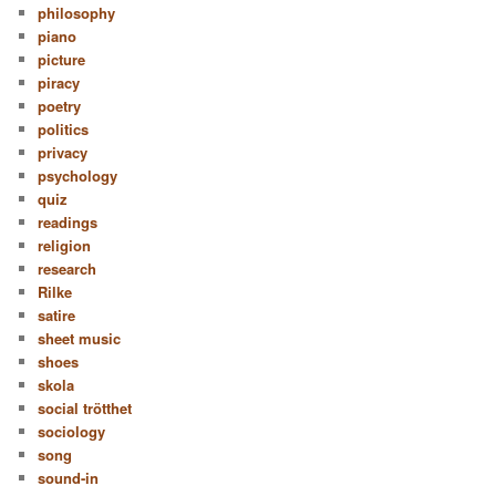
philosophy
piano
picture
piracy
poetry
politics
privacy
psychology
quiz
readings
religion
research
Rilke
satire
sheet music
shoes
skola
social trötthet
sociology
song
sound-in