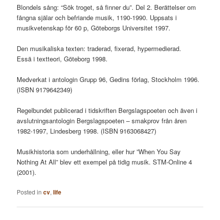
Blondels sång: “Sök troget, så finner du”. Del 2. Berättelser om
fångna själar och befriande musik, 1190-1990. Uppsats i
musikvetenskap för 60 p, Göteborgs Universitet 1997.
Den musikaliska texten: traderad, fixerad, hypermedierad.
Essä i textteori, Göteborg 1998.
Medverkat i antologin Grupp 96, Gedins förlag, Stockholm 1996.
(ISBN 9179642349)
Regelbundet publicerad i tidskriften Bergslagspoeten och även i
avslutningsantologin Bergslagspoeten – smakprov från åren
1982-1997, Lindesberg 1998. (ISBN 9163068427)
Musikhistoria som underhållning, eller hur ”When You Say
Nothing At All” blev ett exempel på tidig musik. STM-Online 4
(2001).
Posted in
cv
,
life