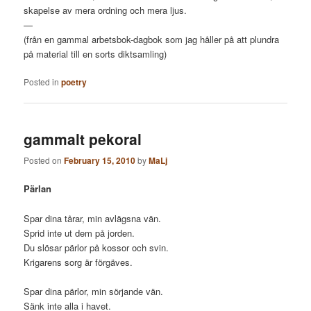
skapelse av mera ordning och mera ljus.
—
(från en gammal arbetsbok-dagbok som jag håller på att plundra
på material till en sorts diktsamling)
Posted in
poetry
gammalt pekoral
Posted on
February 15, 2010
by
MaLj
Pärlan
Spar dina tårar, min avlägsna vän.
Sprid inte ut dem på jorden.
Du slösar pärlor på kossor och svin.
Krigarens sorg är förgäves.
Spar dina pärlor, min sörjande vän.
Sänk inte alla i havet.