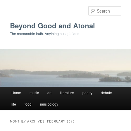
Skip
Skip
to
to
Sear
primary
secondary
content
content
Beyond Good and Atonal
The reasonable truth. Anything but opinions.
Main
Home
music
art
literature
poetry
debate
menu
life
food
musicology
MONTHLY ARCHIVES:
FEBRUARY 2010