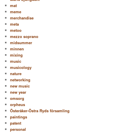
mat
meme
merchandise
meta
metoo
mezzo soprano
midsummer
minnen
mixing
music
musicology
nature
networking
new music
new year
omsorg
orpheus
Österåker-Östra Ryds församling
paintings
patent
personal