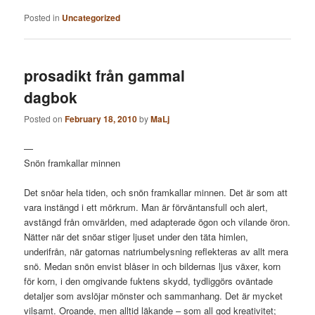
Posted in
Uncategorized
prosadikt från gammal
dagbok
Posted on
February 18, 2010
by
MaLj
—
Snön framkallar minnen
Det snöar hela tiden, och snön framkallar minnen. Det är som att
vara instängd i ett mörkrum. Man är förväntansfull och alert,
avstängd från omvärlden, med adapterade ögon och vilande öron.
Nätter när det snöar stiger ljuset under den täta himlen,
underifrån, när gatornas natriumbelysning reflekteras av allt mera
snö. Medan snön envist blåser in och bildernas ljus växer, korn
för korn, i den omgivande fuktens skydd, tydliggörs oväntade
detaljer som avslöjar mönster och sammanhang. Det är mycket
vilsamt. Oroande, men alltid läkande – som all god kreativitet;