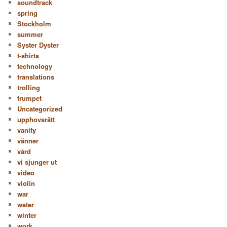
soundtrack
spring
Stockholm
summer
Syster Dyster
t-shirts
technology
translations
trolling
trumpet
Uncategorized
upphovsrätt
vanity
vänner
vård
vi sjunger ut
video
violin
war
water
winter
work