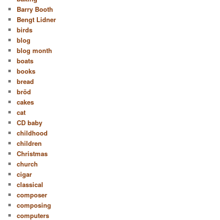
Barry Booth
Bengt Lidner
birds
blog
blog month
boats
books
bread
bröd
cakes
cat
CD baby
childhood
children
Christmas
church
cigar
classical
composer
composing
computers