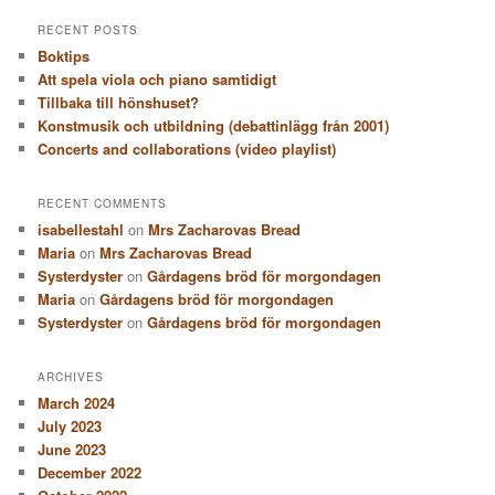
RECENT POSTS
Boktips
Att spela viola och piano samtidigt
Tillbaka till hönshuset?
Konstmusik och utbildning (debattinlägg från 2001)
Concerts and collaborations (video playlist)
RECENT COMMENTS
isabellestahl
on
Mrs Zacharovas Bread
Maria
on
Mrs Zacharovas Bread
Systerdyster
on
Gårdagens bröd för morgondagen
Maria
on
Gårdagens bröd för morgondagen
Systerdyster
on
Gårdagens bröd för morgondagen
ARCHIVES
March 2024
July 2023
June 2023
December 2022