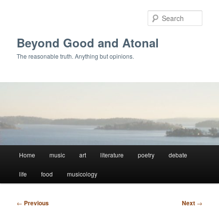
Skip
to
Sear
primary
content
Beyond Good and Atonal
The reasonable truth. Anything but opinions.
Main
Home
music
art
literature
poetry
debate
menu
life
food
musicology
Post
←
Previous
Next
→
navigation