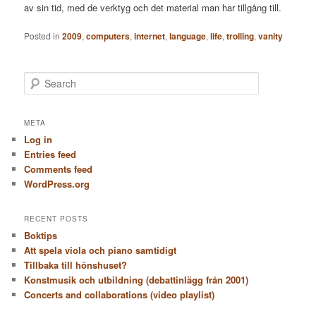
av sin tid, med de verktyg och det material man har tillgång till.
Posted in
2009
,
computers
,
internet
,
language
,
life
,
trolling
,
vanity
S
e
a
r
META
c
Log in
h
Entries feed
Comments feed
WordPress.org
RECENT POSTS
Boktips
Att spela viola och piano samtidigt
Tillbaka till hönshuset?
Konstmusik och utbildning (debattinlägg från 2001)
Concerts and collaborations (video playlist)