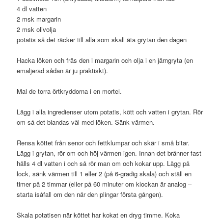
4 dl vatten
2 msk margarin
2 msk olivolja
potatis så det räcker till alla som skall äta grytan den dagen
Hacka löken och fräs den i margarin och olja i en järngryta (en
emaljerad sådan är ju praktiskt).
Mal de torra örtkryddorna i en mortel.
Lägg i alla ingredienser utom potatis, kött och vatten i grytan. Rör
om så det blandas väl med löken. Sänk värmen.
Rensa köttet från senor och fettklumpar och skär i små bitar.
Lägg i grytan, rör om och höj värmen igen. Innan det bränner fast
hälls 4 dl vatten i och så rör man om och kokar upp. Lägg på
lock, sänk värmen till 1 eller 2 (på 6-gradig skala) och ställ en
timer på 2 timmar (eller på 60 minuter om klockan är analog –
starta isåfall om den när den plingar första gången).
Skala potatisen när köttet har kokat en dryg timme. Koka