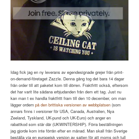
Idag fick jag en ny leverans av egendesignade grejer från print-
on-demand-företaget Zazzle. Denna gång tog det bara 14 dagar
från order till att paketet kom till dörren. Fraktfritt också, eftersom
det har varit lite sådana erbjudanden från dem ett tag. Just nu
kan man t ex handla fraktfritt fram till den 10 december, om man
lägger ordern
på den brittiska versionen av webbplatsen
(som
annars finns i versioner för USA, Canada, Australien, Nya
Zeeland, Tyskland, UK-pund och UK-Euro) och anger en
rabattkod som står där (UKWINTERSHIP). Förra beställningen
jag gjorde kom inte förrän efter en månad. Man skall från Sverige
beställa via en europeisk version av sajten för att moms och tull