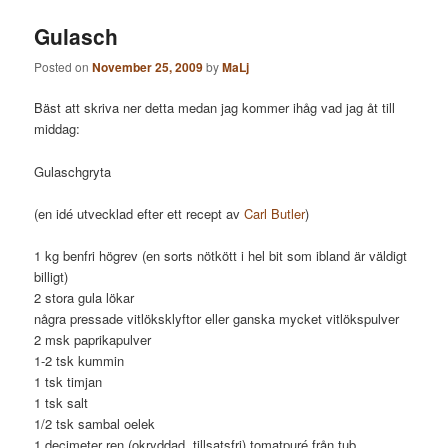
Gulasch
Posted on
November 25, 2009
by
MaLj
Bäst att skriva ner detta medan jag kommer ihåg vad jag åt till
middag:
Gulaschgryta
(en idé utvecklad efter ett recept av
Carl Butler
)
1 kg benfri högrev (en sorts nötkött i hel bit som ibland är väldigt
billigt)
2 stora gula lökar
några pressade vitlöksklyftor eller ganska mycket vitlökspulver
2 msk paprikapulver
1-2 tsk kummin
1 tsk timjan
1 tsk salt
1/2 tsk sambal oelek
1 decimeter ren (okryddad, tillsatsfri) tomatpuré från tub