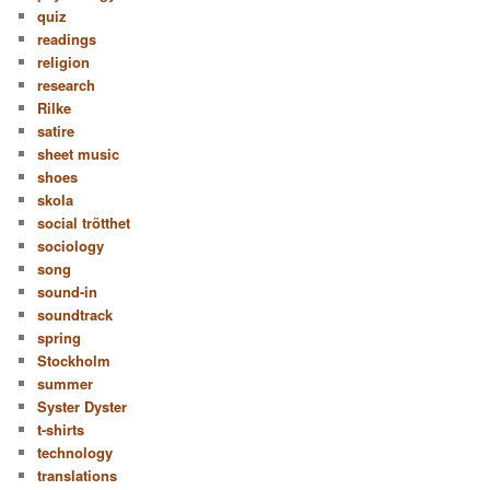
quiz
readings
religion
research
Rilke
satire
sheet music
shoes
skola
social trötthet
sociology
song
sound-in
soundtrack
spring
Stockholm
summer
Syster Dyster
t-shirts
technology
translations