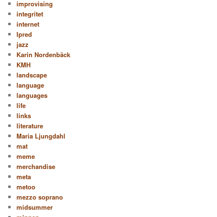
improvising
integritet
internet
Ipred
jazz
Karin Nordenbäck
KMH
landscape
language
languages
life
links
literature
Maria Ljungdahl
mat
meme
merchandise
meta
metoo
mezzo soprano
midsummer