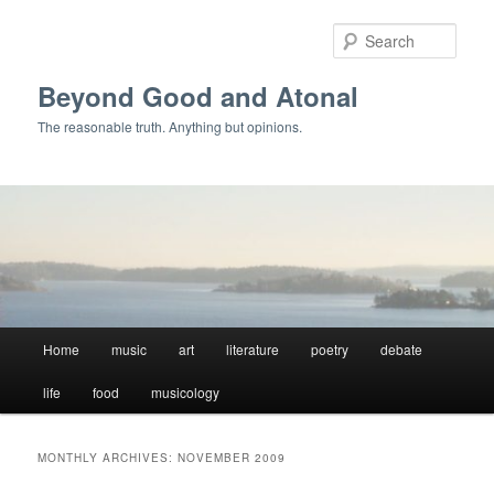
Skip
Skip
to
to
Sear
primary
secondary
content
content
Beyond Good and Atonal
The reasonable truth. Anything but opinions.
Main
Home
music
art
literature
poetry
debate
menu
life
food
musicology
MONTHLY ARCHIVES:
NOVEMBER 2009