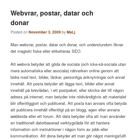
Webvrar, postar, datar och
donar
Posted on
November 3, 2009
by
MaLj
Man webvrar, postar, datar och donar, och understundom liknar
det magiskt fiske eller etiketteras SEO.
Att webvra betyder att göda de sociala (och icke-så-sociala utan
mera automatiska eller asociala) nätverken online genom att
bidra med text, bilder, länkar, personliga anknytningar och annat
innehåll. Att posta betyder att lägga text, bilder eller annat
innehåll på brevlådan, i ett postpaket, eller skicka det till någon
adress på internet, men betyder inte nödvändigtvis att materialet
blir offentliggjort och publicerat. Att posta kan annars ofta betyda
att publicera innehåll offentligt på en blogg, egen eller annans
webbsida eller ett forum. Att data betyder ofta att man använder
en traditionell datorbaserad verktygslåda för att hantera
information och instruktioner i någon form av jobb eller
kommunikation. Att dona betyder att man gör något meningsfullt