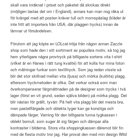
skall vara inräknat i priset och paketet då skickas direkt
(möjligen lastas det om i England), annars kan man nog råka ut
för krångel med att posten kräver tull och momspåslag (kläder är
inte fritt att importera från USA, där plaggen trycks) innan de
lämnar ut försändelsen.
Förutom att jag köpte en LOLcat-tröja från någon annan Zazzle
shop som hade den i sitt sortiment av populära motiv, så tog jag
hem ytterligare några provtryck på billigaste sortens vita t-shirt
(vilket är en Hanes i rätt tung kvalité) för att kolla hur mina foton
och målningar funkar som textiltryck. Som jag redan visste så
blir det stor skillnad mellan vita (ljusa) och mörka (kulörta) plagg,
eftersom tryckmetoden är olika. Det verkar också som man
överkompenserar färgmättnaden på de designer som trycks i två
lager (först en vit grund, sedan själva bilden) på mörka plagg. Det
blir nästan för grällt, tyvärr. På helt vita plagg blir det mesta bra,
men pastellfärgade och oblekta tyger kan ge konstiga och
dämpade färger. Varning för den billigaste tunna tygkassen i
oblekt bomull, som suger åt sig färgen och dämpar alla
kontraster i bilderna. Stora vita shoppingkassen däremot blir fin
med de flesta motiv tror jag. Har provat den med min design Wild