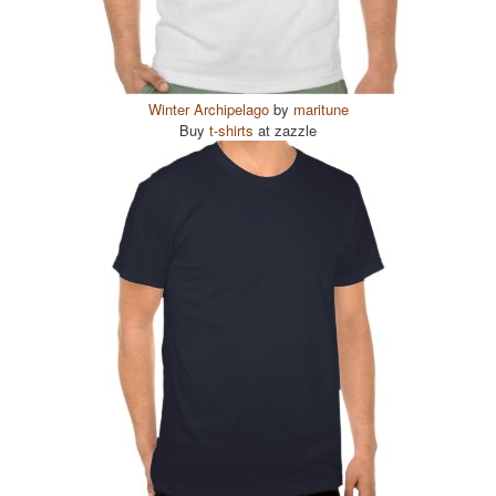
Winter Archipelago
by
maritune
Buy
t-shirts
at zazzle