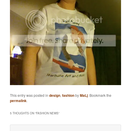
This entry was posted in
design
,
fashion
by
MaLj
. Bookmark the
permalink
.
5 THOUGHTS ON “
FASHION NEWS
”