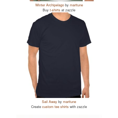
Winter Archipelago
by
maritune
Buy
t-shirts
at zazzle
Sail Away
by
maritune
Create
custom tee shirts
with zazzle