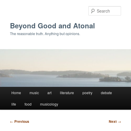
Skip
to
Sear
primary
content
Beyond Good and Atonal
The reasonable truth. Anything but opinions.
Main
Home
music
art
literature
poetry
debate
menu
life
food
musicology
Post
←
Previous
Next
→
navigation