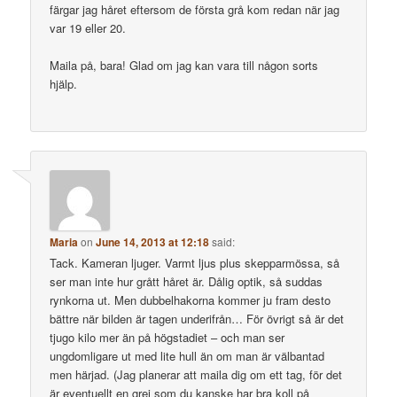
färgar jag håret eftersom de första grå kom redan när jag
var 19 eller 20.
Maila på, bara! Glad om jag kan vara till någon sorts
hjälp.
Maria
on
June 14, 2013 at 12:18
said:
Tack. Kameran ljuger. Varmt ljus plus skepparmössa, så
ser man inte hur grått håret är. Dålig optik, så suddas
rynkorna ut. Men dubbelhakorna kommer ju fram desto
bättre när bilden är tagen underifrån… För övrigt så är det
tjugo kilo mer än på högstadiet – och man ser
ungdomligare ut med lite hull än om man är välbantad
men härjad. (Jag planerar att maila dig om ett tag, för det
är eventuellt en grej som du kanske har bra koll på