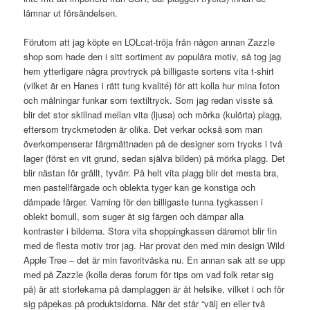
lämnar ut försändelsen.
Förutom att jag köpte en LOLcat-tröja från någon annan Zazzle
shop som hade den i sitt sortiment av populära motiv, så tog jag
hem ytterligare några provtryck på billigaste sortens vita t-shirt
(vilket är en Hanes i rätt tung kvalité) för att kolla hur mina foton
och målningar funkar som textiltryck. Som jag redan visste så
blir det stor skillnad mellan vita (ljusa) och mörka (kulörta) plagg,
eftersom tryckmetoden är olika. Det verkar också som man
överkompenserar färgmättnaden på de designer som trycks i två
lager (först en vit grund, sedan själva bilden) på mörka plagg. Det
blir nästan för grällt, tyvärr. På helt vita plagg blir det mesta bra,
men pastellfärgade och oblekta tyger kan ge konstiga och
dämpade färger. Varning för den billigaste tunna tygkassen i
oblekt bomull, som suger åt sig färgen och dämpar alla
kontraster i bilderna. Stora vita shoppingkassen däremot blir fin
med de flesta motiv tror jag. Har provat den med min design Wild
Apple Tree – det är min favoritväska nu. En annan sak att se upp
med på Zazzle (kolla deras forum för tips om vad folk retar sig
på) är att storlekarna på damplaggen är åt helsike, vilket i och för
sig påpekas på produktsidorna. När det står “välj en eller två