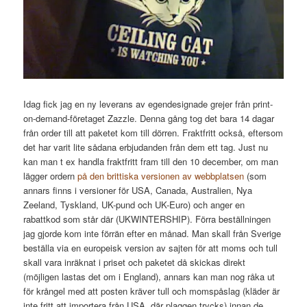
Idag fick jag en ny leverans av egendesignade grejer från print-
on-demand-företaget Zazzle. Denna gång tog det bara 14 dagar
från order till att paketet kom till dörren. Fraktfritt också, eftersom
det har varit lite sådana erbjudanden från dem ett tag. Just nu
kan man t ex handla fraktfritt fram till den 10 december, om man
lägger ordern
på den brittiska versionen av webbplatsen
(som
annars finns i versioner för USA, Canada, Australien, Nya
Zeeland, Tyskland, UK-pund och UK-Euro) och anger en
rabattkod som står där (UKWINTERSHIP). Förra beställningen
jag gjorde kom inte förrän efter en månad. Man skall från Sverige
beställa via en europeisk version av sajten för att moms och tull
skall vara inräknat i priset och paketet då skickas direkt
(möjligen lastas det om i England), annars kan man nog råka ut
för krångel med att posten kräver tull och momspåslag (kläder är
inte fritt att importera från USA, där plaggen trycks) innan de