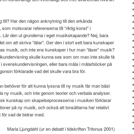
till? Har den någon anknytning till den erkända
som motsvarar referenserna till “riktig konst” i
n. Lär den ut grunderna i eget musikskapande? Nej, bara
t om att skriva “låtar”. Ger den i stort sett bara kunskaper
s musik, och inte ens kunskaper i hur man “läser” musik?
sikundervisning skulle kunna ses som om man inte skulle få
v i svenskundervisningen, eller bara måla i målarböcker på
onsin förklarade vad det skulle vara bra för.
 behöver för att kunna lyssna till ny musik får man bäst
a ny musik, och inte genom teorier och verbala analyser.
tisk kunskap om skapelseprocesserna i musiken förklarar
ktioner på ny musik, och också att tonsättarna har relativt
et för vad de bidrar med.
Maria Ljungdahl (ur en debatt i tidskriften Tritonus 2001)