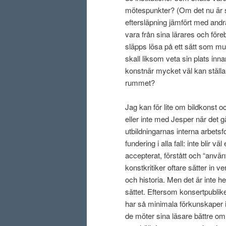
mötespunkter? (Om det nu är 
eftersläpning jämfört med andra
vara från sina lärares och före
släpps lösa på ett sätt som mus
skall liksom veta sin plats inn
konstnär mycket väl kan ställa t
rummet?
Jag kan för lite om bildkonst 
eller inte med Jesper när det g
utbildningarnas interna arbetsf
fundering i alla fall: inte blir
accepterat, förstått och “använ
konstkritiker oftare sätter in v
och historia. Men det är inte he
sättet. Eftersom konsertpublike
har så minimala förkunskaper i t
de möter sina läsare bättre om