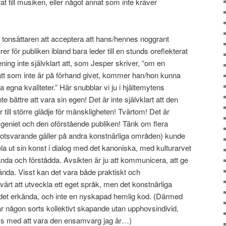
 till musiken, eller något annat som inte kräver
r tonsättaren att acceptera att hans/hennes noggrant
er för publiken ibland bara leder till en stunds oreflekterat
ing inte självklart att, som Jesper skriver, “om en
ätt som inte är på förhand givet, kommer han/hon kunna
a egna kvaliteter.” Här snubblar vi ju i hjältemytens
e bättre att vara sin egen! Det är inte självklart att den
 till större glädje för mänskligheten! Tvärtom! Det är
geniet och den oförstående publiken! Tänk om flera
otsvarande gäller på andra konstnärliga områden) kunde
 spela ut sin konst i dialog med det kanoniska, med kulturarvet
ända och förstådda. Avsikten är ju att kommunicera, att ge
vända. Visst kan det vara både praktiskt och
värt att utveckla ett eget språk, men det konstnärliga
v det erkända, och inte en nyskapad hemlig kod. (Därmed
r någon sorts kollektivt skapande utan upphovsindivid,
trivs med att vara den ensamvarg jag är…)