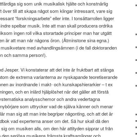
tfärdiga sig som unik musikalisk hjälte och konstnärlig
 över till att skapa något som klingar intressant, vare sig
essant “forskningsarbete” eller inte. I tonsättarrollen ligger
indre spelbar musik. Inte att man skall producera ordrika
liksom ingen roll vilka storartade principer man har utgått
en är att man når någons öron. (Åtminstone sina egna.)
r musikvetare med avhandlingsämnen (i de fall doktoranden
 en och samma person!).
ed Jesper. Vi konstaterar att det inte är fruktbart att stänga
utom de extrema varianterna av nyskapande teoretiserande
tionen av inordnande i makt- och kunskapshierarkier – t ex
ningen, och en inlärd hjälplöshet när det gäller att förstå
 systematiska analysschemor och andra vedertagna
a nybörjare som uttrycker vad de själva känner och menar
lär man sig att man inte begriper någonting, och att det är
ndbok vad experterna anser om det. Så hur skall då den
sig om musiken alls, om den här attityden sipprar ut från
ra den seriösa musikens främsta kraftsamlingar och