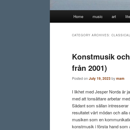
Main
Home
music
art
lit
menu
CATEGORY ARCHIVES:
CLASSICA
Konstmusik och 
från 2001)
Posted on
July 19, 2023
by
mam
I likhet med Jesper Norda är ja
med att tonsättare arbetar med
Sådant som sällan intresserar
resultatet värt mödan och alla 
musiken som en kommunikations
konstmusik i första hand som 