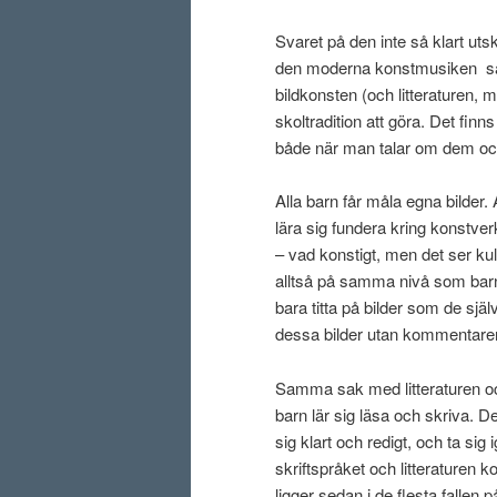
Svaret på den inte så klart uts
den moderna konstmusiken så s
bildkonsten (och litteraturen, 
skoltradition att göra. Det finn
både när man talar om dem oc
Alla barn får måla egna bilder.
lära sig fundera kring konstverk
– vad konstigt, men det ser kul
alltså på samma nivå som barne
bara titta på bilder som de sjä
dessa bilder utan kommentarer
Samma sak med litteraturen och 
barn lär sig läsa och skriva. De
sig klart och redigt, och ta sig 
skriftspråket och litteraturen 
ligger sedan i de flesta fallen 