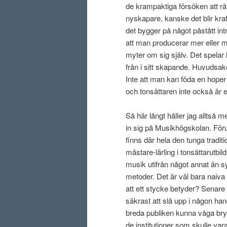
de krampaktiga försöken att rät
nyskapare, kanske det blir kraft
det bygger på något påstått intr
att man producerar mer eller m
myter om sig själv. Det spelar 
från i sitt skapande. Huvudsak
Inte att man kan föda en hope
och tonsättaren inte också är
Så här långt håller jag alltså m
in sig på Musikhögskolan. För
finns där hela den tunga tradi
mästare-lärling i tonsättarutbild
musik utifrån något annat än
metoder. Det är väl bara naiv
att ett stycke betyder? Senare 
säkrast att slå upp i någon ha
breda publiken kunna våga bry 
de institutioner som skulle va