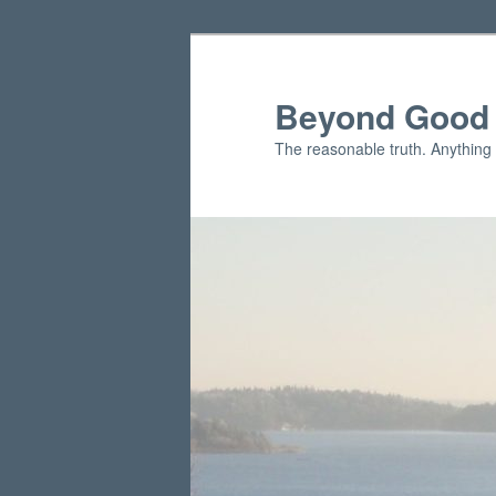
Skip
Skip
to
to
primary
secondary
Beyond Good 
content
content
The reasonable truth. Anything 