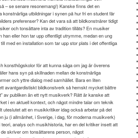
så – se senare resonemang!) Kanske finns det en
 konstnärliga utbildningar i synen på hur fri en student får
bilders preferenser? Kan det vara så att bildkonstnärer tidigt
iker och tonsättare inta av tradition tillåts? En musiker
an han eller hon tar upp offentligt utrymme, medan en ung
ill med en installation som tar upp stor plats i det offentliga
och konsthögskolor för att kunna säga om jag är överens
äller hans syn på skillnaden mellan de konstnärliga
ormer och yttre dialog med samhället. Bara en liten
 väl ett avantgardistiskt bildkonstverk så hemskt mycket bättre
t” av publiken än ett nytt musikverk? Rätt är kanske att
erket i en aktuell kontext, och något mindre talar om teknik
lt uteslutet att en musikkritiker idag också arbetar på det
n ju (i allmänhet, i Sverige, i dag, för moderna musikverk)
eori, analys och musikhistoria, har en del kritiker insett att
 de skriver om tonsättarens person, något