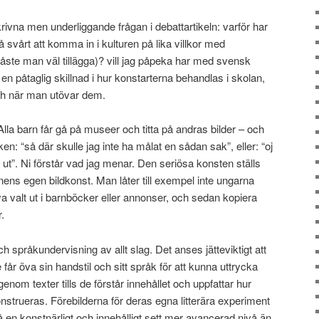
krivna men underliggande frågan i debattartikeln: varför har
vårt att komma in i kulturen på lika villkor med
måste man väl tillägga)? vill jag påpeka har med svensk
s en påtaglig skillnad i hur konstarterna behandlas i skolan,
h när man utövar dem.
 Alla barn får gå på museer och titta på andras bilder – och
en: “så där skulle jag inte ha målat en sådan sak”, eller: “oj
 ut”. Ni förstår vad jag menar. Den seriösa konsten ställs
ns egen bildkonst. Man låter till exempel inte ungarna
lva valt ut i barnböcker eller annonser, och sedan kopiera
.
språkundervisning av allt slag. Det anses jätteviktigt att
 får öva sin handstil och sitt språk för att kunna uttrycka
igenom texter tills de förstår innehållet och uppfattar hur
konstrueras. Förebilderna för deras egna litterära experiment
på en konstnärligt och innehålligt sett mer avancerad nivå än