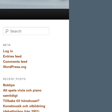
S
e
a
r
META
c
Log in
h
Entries feed
Comments feed
WordPress.org
RECENT POSTS
Boktips
Att spela viola och piano
samtidigt
Tillbaka till hönshuset?
Konstmusik och utbildning
(debattinlägg från 2001)