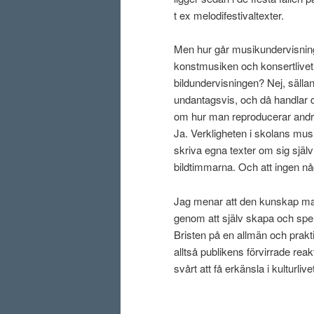
t ex melodifestivaltexter.
Men hur går musikundervisning 
konstmusiken och konsertlivet, 
bildundervisningen? Nej, sälla
undantagsvis, och då handlar de
om hur man reproducerar andra
Ja. Verkligheten i skolans mu
skriva egna texter om sig själ
bildtimmarna. Och att ingen någ
Jag menar att den kunskap man
genom att själv skapa och spel
Bristen på en allmän och prak
alltså publikens förvirrade rea
svårt att få erkänsla i kulturliv