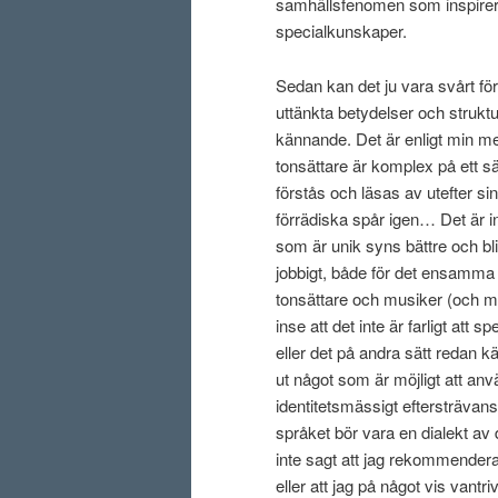
samhällsfenomen som inspirerat
specialkunskaper.
Sedan kan det ju vara svårt fö
uttänkta betydelser och struktur
kännande. Det är enligt min men
tonsättare är komplex på ett s
förstås och läsas av utefter sin
förrädiska spår igen… Det är int
som är unik syns bättre och blir
jobbigt, både för det ensamma 
tonsättare och musiker (och m
inse att det inte är farligt att
eller det på andra sätt redan k
ut något som är möjligt att an
identitetsmässigt eftersträvans
språket bör vara en dialekt a
inte sagt att jag rekommendera
eller att jag på något vis van