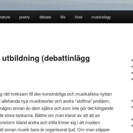
erature
poetry
debate
life
food
musicology
L
utbildning (debattinlägg
g rätt tveksam till den konstnärliga och musikaliska nyttan
 allehanda nya musikteorier och andra “skitfina” problem.
 någon annan än dem själva och som inte gör det klingande
de stora tankarna. Bättre om man klarar av att att se
form bland andra och stilla finner sig i att modern
all annan musik bara är organiserat ljud. Om man släpper