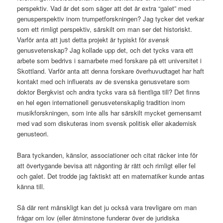
perspektiv. Vad är det som säger att det är extra “galet” med
genusperspektiv inom trumpetforskningen? Jag tycker det verkar
som ett rimligt perspektiv, särskilt om man ser det historiskt.
Varför anta att just detta projekt är typiskt för
svensk
genusvetenskap? Jag kollade upp det, och det tycks vara ett
arbete som bedrivs i samarbete med forskare på ett universitet i
Skottland. Varför anta att denna forskare överhuvudtaget har haft
kontakt med och influerats av de svenska genusvetare som
doktor Bergkvist och andra tycks vara så fientliga till? Det finns
en hel egen internationell genusvetenskaplig tradition inom
musikforskningen, som inte alls har särskilt mycket gemensamt
med vad som diskuteras inom svensk politisk eller akademisk
genusteori.
Bara tyckanden, känslor, associationer och citat räcker inte för
att övertygande bevisa att någonting är rätt och rimligt eller fel
och galet. Det trodde jag faktiskt att en matematiker kunde antas
känna till.
Så där rent mänskligt kan det ju också vara trevligare om man
frågar om lov (eller åtminstone funderar över de juridiska