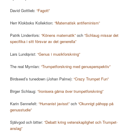
David Gottlieb:
“Fagott”
Herr Klokboks Kollektion:
“Matematisk antifeminism”
Patrik Lindenfors:
“Könens matematik”
och
“Schlaug missar det
specifika i sitt försvar av det generella”
Lars Lundqvist:
“Genus i musikforskning”
The real Mymlan:
“Trumpetforskning med genusperspektiv”
Birdseed’s tunedown (Johan Palme):
“Crazy Trumpet Fun”
Birger Schlaug:
“Ironisera gärna över trumpetforskning”
Karin Sennefelt:
“Humanist javisst”
och
“Okunnigt påhopp på
genusstudie”
Självgod och bitter:
“Debatt kring vetenskaplighet och Trumpet-
anslag”