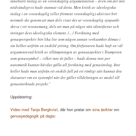
inneburit inslag av en vetenskaplig argumentation – även om det inte
nödvändigtvis hade stannat vid detta. Men kritik av ideologiska
inslag i en vetenskaplig (eller förment vetenskaplig) aktivitet bör
normalt ske genom att man dels visar det ur vetenskaplig synpunkt
skeva i ett resonemang, dels att man på något sätt identifierar och
inringar dess ideologiska element. /…/ Forskning med
genusperspektiv bör lika lite som någon annan verksamhet dömas i
sin helhet utifrån en enskild yttring. Om författaren hade haft en väl
argumenterad kritik av tillämpningen av genusaspekter i Trumpeten
som genussymbol – vilket inte är fallet – hade denna inte per
automatik kunnat hävdas gälla all forskning med genusinslag. Inte
heller hade man utifrån ett enskilt fall på ett rimligt sätt kunnat dra
slutsatser om ett systemfel när det gäller tilldelningen av medel till
genusinriktade projekt.”
Uppdatering:
Video med Tanja Bergkvist
, där hon pratar om
sina åsikter
om
genuspedagogik på dagis
: