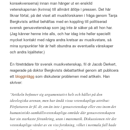
konsekvenserna) innan man hänger ut en enskild
vetenskapsman (kvinna) till allmänt åtlöje i pressen. Det här
liknar förtal, på det viset att musikforskaren i fråga genom Tanja
Bergkvists artikel behäftas med en koppling till politiserad
svensk genusvetenskap som jag inte är säker på att hon har.
(Jag känner henne inte alls, och har idag inte heller speciellt
mycket kontakt med några andra kretsar av musikvetare, så
mina synpunkter här är helt obundna av eventuella vänskaper
och andra lojaliteter.)
En företrädare för svensk musikvetenskap, fil dr Jacob Derkert,
reagerade på doktor Bergkvists debattartikel genom att publicera
ett
blogginlägg
som diskuterar problemen med artikeln. Han
skriver:
“Artikeln befinner sig argumentativt helt och hållet på den
ideologiska arenan, men har ändå vissa vetenskapliga attribut:
Författaren är fil. dr, om än inte i genusvetenskap eller ens inom det
humanistiskt-samhällsvetenskapliga område där genusvetenskapen
har sin starkaste förankring, utan i matematik. Diskussionen rör det
vetenskapliga värdet av en viss forskning, vilket i normala fall hade