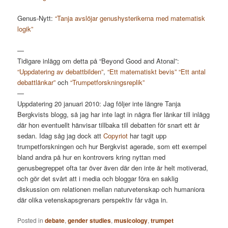
Genus-Nytt:
“Tanja avslöjar genushysterikerna med matematisk
logik”
—
Tidigare inlägg om detta på “Beyond Good and Atonal”:
“Uppdatering av debattbilden”
,
“Ett matematiskt bevis”
“Ett antal
debattlänkar”
och
“Trumpetforskningsreplik”
—
Uppdatering 20 januari 2010: Jag följer inte längre Tanja
Bergkvists blogg, så jag har inte lagt in några fler länkar till inlägg
där hon eventuellt hänvisar tillbaka till debatten för snart ett år
sedan. Idag såg jag dock att
Copyriot
har tagit upp
trumpetforskningen och hur Bergkvist agerade, som ett exempel
bland andra på hur en kontrovers kring nyttan med
genusbegreppet ofta tar över även där den inte är helt motiverad,
och gör det svårt att i media och bloggar föra en saklig
diskussion om relationen mellan naturvetenskap och humaniora
där olika vetenskapsgrenars perspektiv får väga in.
Posted in
debate
,
gender studies
,
musicology
,
trumpet