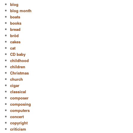
blog
blog month
boats
books
bread
bröd
cakes
cat
CD baby
childhood
children
Christmas
church
cigar
classical
composer
composing
computers
concert
copyright
criticism