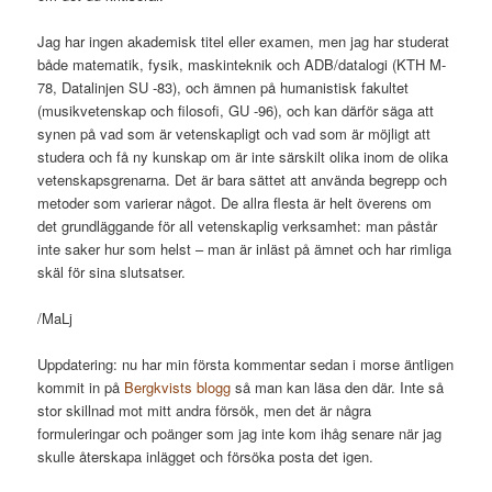
Jag har ingen akademisk titel eller examen, men jag har studerat
både matematik, fysik, maskinteknik och ADB/datalogi (KTH M-
78, Datalinjen SU -83), och ämnen på humanistisk fakultet
(musikvetenskap och filosofi, GU -96), och kan därför säga att
synen på vad som är vetenskapligt och vad som är möjligt att
studera och få ny kunskap om är inte särskilt olika inom de olika
vetenskapsgrenarna. Det är bara sättet att använda begrepp och
metoder som varierar något. De allra flesta är helt överens om
det grundläggande för all vetenskaplig verksamhet: man påstår
inte saker hur som helst – man är inläst på ämnet och har rimliga
skäl för sina slutsatser.
/MaLj
Uppdatering: nu har min första kommentar sedan i morse äntligen
kommit in på
Bergkvists blogg
så man kan läsa den där. Inte så
stor skillnad mot mitt andra försök, men det är några
formuleringar och poänger som jag inte kom ihåg senare när jag
skulle återskapa inlägget och försöka posta det igen.