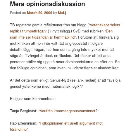
Mera opinionsdiskussion
Posted on
March 20, 2009
by
MaLj
TB repeterar gamla reflektioner från sin blogg (
“Vetenskapsrådets
replik i trumpetfrågan”
) i nytt inlägg i SvD med rubriken
“Den
som inte ser tidsandan är hemmablind”
. Förutom att försvara sig
mot kritiken att hon inte valt rätt angreppssätt i tidigare
debattinlägg i frågan, har hon denna gång inte mycket mer att
säga än “Tvånget är dock en illusion. Det räcker att ett antal
personer ställer sig upp så rasar dominobrickorna en efter en. Se
den folkliga opinionen, som även inkluderar flertalet akademiker.”
Är det detta som enligt Genus-Nytt (se länk nedan) är att “avslöja
genushysterikerna med matematisk logik”?
Bloggar som kommenterar:
Tanja Bergkvist:
“Varifrån kommer genusvansinnet?”
Rabiatfeminism:
“Folkopinionen ett uselt argument mot
förändring”