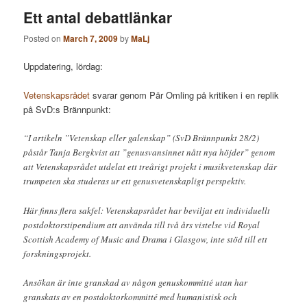
Ett antal debattlänkar
Posted on
March 7, 2009
by
MaLj
Uppdatering, lördag:
Vetenskapsrådet
svarar genom Pär Omling på kritiken i en replik
på SvD:s Brännpunkt:
“I artikeln ”Vetenskap eller galenskap” (SvD Brännpunkt 28/2)
påstår Tanja Bergkvist att ”genusvansinnet nått nya höjder” genom
att Vetenskapsrådet utdelat ett treårigt projekt i musikvetenskap där
trumpeten ska studeras ur ett genusvetenskapligt perspektiv.
Här finns flera sakfel: Vetenskapsrådet har beviljat ett individuellt
postdoktorstipendium att använda till två års vistelse vid Royal
Scottish Academy of Music and Drama i Glasgow, inte stöd till ett
forskningsprojekt.
Ansökan är inte granskad av någon genuskommitté utan har
granskats av en postdoktorkommitté med humanistisk och