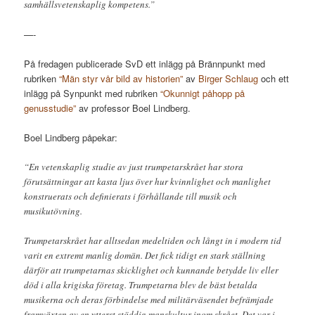
samhällsvetenskaplig kompetens.”
—-
På fredagen publicerade SvD ett inlägg på Brännpunkt med
rubriken
“Män styr vår bild av historien”
av
Birger Schlaug
och ett
inlägg på Synpunkt med rubriken
“Okunnigt påhopp på
genusstudie”
av professor Boel Lindberg.
Boel Lindberg påpekar:
“En vetenskaplig studie av just trumpetarskrået har stora
förutsättningar att kasta ljus över hur kvinnlighet och manlighet
konstruerats och definierats i förhållande till musik och
musikutövning.
Trumpetarskrået har alltsedan medeltiden och långt in i modern tid
varit en extremt manlig domän. Det fick tidigt en stark ställning
därför att trumpetarnas skicklighet och kunnande betydde liv eller
död i alla krigiska företag. Trumpetarna blev de bäst betalda
musikerna och deras förbindelse med militärväsendet befrämjade
framväxten av en ytterst stöddig manskultur inom skrået. Det var i