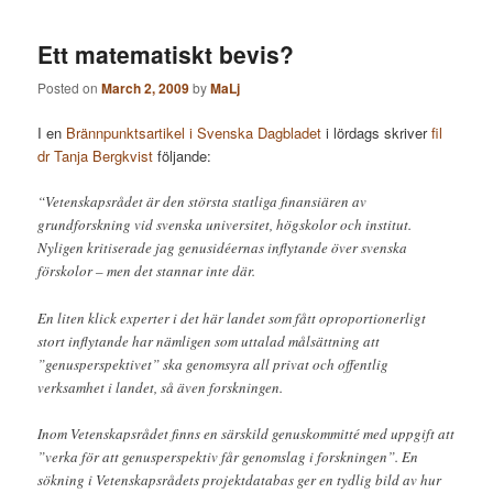
Ett matematiskt bevis?
Posted on
March 2, 2009
by
MaLj
I en
Brännpunktsartikel i Svenska Dagbladet
i lördags skriver
fil
dr Tanja Bergkvist
följande:
“Vetenskapsrådet är den största statliga finansiären av
grundforskning vid svenska universitet, högskolor och institut.
Nyligen kritiserade jag genusidéernas inflytande över svenska
förskolor – men det stannar inte där.
En liten klick experter i det här landet som fått oproportionerligt
stort inflytande har nämligen som uttalad målsättning att
”genusperspektivet” ska genomsyra all privat och offentlig
verksamhet i landet, så även forskningen.
Inom Vetenskapsrådet finns en särskild genuskommitté med uppgift att
”verka för att genusperspektiv får genomslag i forskningen”. En
sökning i Vetenskapsrådets projektdatabas ger en tydlig bild av hur