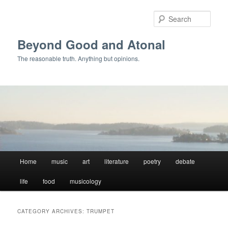
Skip
Skip
to
to
Sear
primary
secondary
content
content
Beyond Good and Atonal
The reasonable truth. Anything but opinions.
Main
Home
music
art
literature
poetry
debate
menu
life
food
musicology
CATEGORY ARCHIVES:
TRUMPET