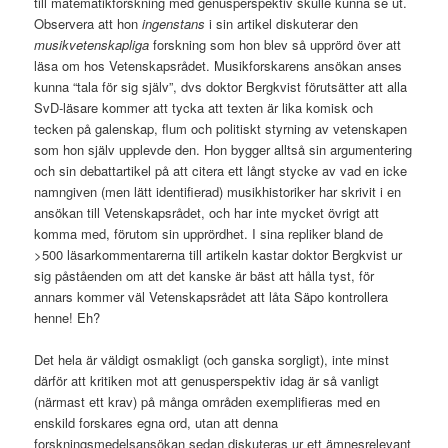
till matematikforskning med genusperspektiv skulle kunna se ut.
Observera att hon
ingenstans
i sin artikel diskuterar den
musikvetenskapliga
forskning som hon blev så upprörd över att
läsa om hos Vetenskapsrådet. Musikforskarens ansökan anses
kunna “tala för sig själv”, dvs doktor Bergkvist förutsätter att alla
SvD-läsare kommer att tycka att texten är lika komisk och
tecken på galenskap, flum och politiskt styrning av vetenskapen
som hon själv upplevde den. Hon bygger alltså sin argumentering
och sin debattartikel på att citera ett långt stycke av vad en icke
namngiven (men lätt identifierad) musikhistoriker har skrivit i en
ansökan till Vetenskapsrådet, och har inte mycket övrigt att
komma med, förutom sin upprördhet. I sina repliker bland de
>500 läsarkommentarerna till artikeln kastar doktor Bergkvist ur
sig påståenden om att det kanske är bäst att hålla tyst, för
annars kommer väl Vetenskapsrådet att låta Säpo kontrollera
henne! Eh?
Det hela är väldigt osmakligt (och ganska sorgligt), inte minst
därför att kritiken mot att genusperspektiv idag är så vanligt
(närmast ett krav) på många områden exemplifieras med en
enskild forskares egna ord, utan att denna
forskningsmedelsansökan sedan diskuteras ur ett ämnesrelevant