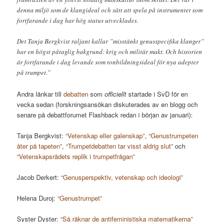
denna miljö som de klangideal och sätt att spela på instrumentet som
fortfarande i dag har hög status utvecklades.
Det Tanja Bergkvist raljant kallar ”misstänkt genusspecifika klanger”
har en högst påtaglig bakgrund: krig och militär makt. Och historien
är fortfarande i dag levande som tonbildningsideal för nya adepter
på trumpet.”
Andra länkar till
debatten
som
officiellt
startade i SvD för en
vecka sedan (forskningsansökan diskuterades av en blogg och
senare på debattforumet Flashback redan i början av januari):
Tanja Bergkvist:
“Vetenskap eller galenskap”
,
“Genustrumpeten
åter på tapeten”
,
“Trumpetdebatten tar visst aldrig slut”
och
“Vetenskapsrådets replik i trumpetfrågan”
Jacob Derkert:
“Genusperspektiv, vetenskap och ideologi”
Helena Duroj:
“Genustrumpet”
Syster Dyster:
“Så räknar de antifeministiska matematikerna”