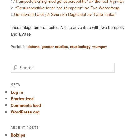
1.
“Trumpetforskning med genusperspektiv” av the real Mymlan
2.
“Genusspecifika toner hos trumpeten” av Eva Westerberg
3.
Genusvetarhatet på Svenska Dagbladet av Tysta tankar
andra inlägg om trumpeter: A little adventure with two trumpets
and a vase
Posted in
debate
,
gender studies
,
musicology
,
trumpet
S
e
a
r
META
c
Log in
h
Entries feed
Comments feed
WordPress.org
RECENT POSTS
Boktips