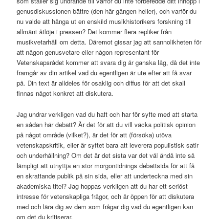
som ställer sig undrande till varför du inte förberedde ditt inhopp i
genusdiskussionen bättre (den här gången heller), och varför du
nu valde att hänga ut en enskild musikhistorikers forskning till
allmänt åtlöje i pressen? Det kommer flera repliker från
musikvetarhåll om detta. Däremot gissar jag att sannolikheten för
att någon genusvetare eller någon representant för
Vetenskapsrådet kommer att svara dig är ganska låg, då det inte
framgår av din artikel vad du egentligen är ute efter att få svar
på. Din text är alldeles för osaklig och diffus för att det skall
finnas något konkret att diskutera.
Jag undrar verkligen vad du haft och har för syfte med att starta
en sådan här debatt? Är det för att du vill väcka politisk opinion
på något område (vilket?), är det för att (försöka) utöva
vetenskapskritik, eller är syftet bara att leverera populistisk satir
och underhållning? Om det är det sista var det väl ändå inte så
lämpligt att utnyttja en stor morgontidnings debattsida för att få
en skrattande publik på sin sida, eller att underteckna med sin
akademiska titel? Jag hoppas verkligen att du har ett seriöst
intresse för vetenskapliga frågor, och är öppen för att diskutera
med och lära dig av dem som frågar dig vad du egentligen kan
om det du kritiserar.