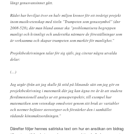
långt genusvansinnet gått.
Rådet har beviljat över en halv miljon kronor för ett treårigt projekt
inom musikvetenskap med titeln ”Trumpeten som genussymbol” (dnr
2008-528), där man bland annat ska ”problematisera begreppen
manligt och kvinnligt och undersöka närmare de föreställningar som
är verksamma och skapar trumpeten som markör för manlighet.”
Projektbeskrivningen talar för sig själv, jag citerar några utvalda
delar:
(…)
Jag utgår ifrån att jag skulle få stöd på liknande sätt om jag gör en
projektbeskrivning i matematik där jag kan ägna tre år åt att studera
flerdimensionell analys ur ett genusperspektiv, till exempel hur
matematiken som vetenskap omedvetet genom sitt bruk av variabler
och normer befäster stereotyper och förstärker den i samhället
rådande könsmaktsordningen.”
Därefter följer hennes satiriska text om hur en ansökan om bidrag