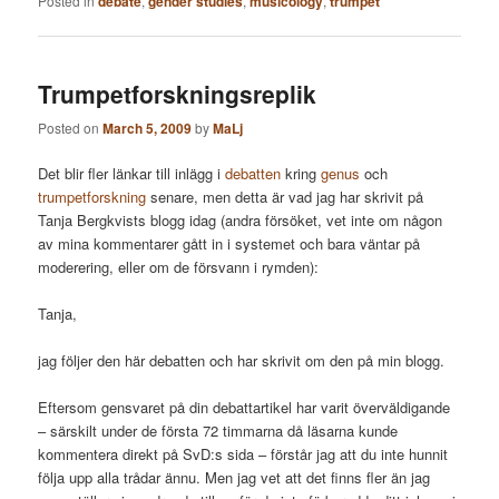
Posted in
debate
,
gender studies
,
musicology
,
trumpet
Trumpetforskningsreplik
Posted on
March 5, 2009
by
MaLj
Det blir fler länkar till inlägg i
debatten
kring
genus
och
trumpetforskning
senare, men detta är vad jag har skrivit på
Tanja Bergkvists blogg idag (andra försöket, vet inte om någon
av mina kommentarer gått in i systemet och bara väntar på
moderering, eller om de försvann i rymden):
Tanja,
jag följer den här debatten och har skrivit om den på min blogg.
Eftersom gensvaret på din debattartikel har varit överväldigande
– särskilt under de första 72 timmarna då läsarna kunde
kommentera direkt på SvD:s sida – förstår jag att du inte hunnit
följa upp alla trådar ännu. Men jag vet att det finns fler än jag