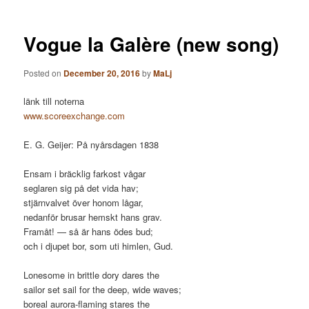
Vogue la Galère (new song)
Posted on
December 20, 2016
by
MaLj
länk till noterna
www.scoreexchange.com
E. G. Geijer: På nyårsdagen 1838
Ensam i bräcklig farkost vågar
seglaren sig på det vida hav;
stjärnvalvet över honom lågar,
nedanför brusar hemskt hans grav.
Framåt! — så är hans ödes bud;
och i djupet bor, som uti himlen, Gud.
Lonesome in brittle dory dares the
sailor set sail for the deep, wide waves;
boreal aurora-flaming stares the