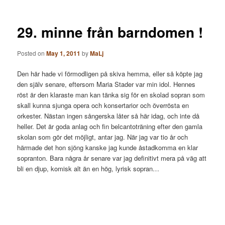
29. minne från barndomen !
Posted on
May 1, 2011
by
MaLj
Den här hade vi förmodligen på skiva hemma, eller så köpte jag
den själv senare, eftersom Maria Stader var min idol. Hennes
röst är den klaraste man kan tänka sig för en skolad sopran som
skall kunna sjunga opera och konsertarior och överrösta en
orkester. Nästan ingen sångerska låter så här idag, och inte då
heller. Det är goda anlag och fin belcantoträning efter den gamla
skolan som gör det möjligt, antar jag. När jag var tio år och
härmade det hon sjöng kanske jag kunde åstadkomma en klar
sopranton. Bara några år senare var jag definitivt mera på väg att
bli en djup, komisk alt än en hög, lyrisk sopran…