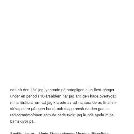
och så den “låt” jag lyssnade på antagligen allra flest gånger
under en period i 10-årsåldern när jag äntligen hade övertygat
mina föräldrar om att jag klarade av att hantera deras fina hifi-
skivspelare på egen hand, och slapp använda den gamla
radiogrammofonen som de hade tyckt jag kunde spela mina
barnskivor på.
Spotify-länkar – Maria Stader sjunger Mozarts “Exsultate,