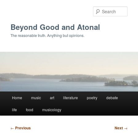
Skip
to
Sear
primary
content
Beyond Good and Atonal
The reasonable truth. Anything but opinions.
Main
Home
music
art
literature
poetry
debate
menu
life
food
musicology
Post
←
Previous
Next
→
navigation