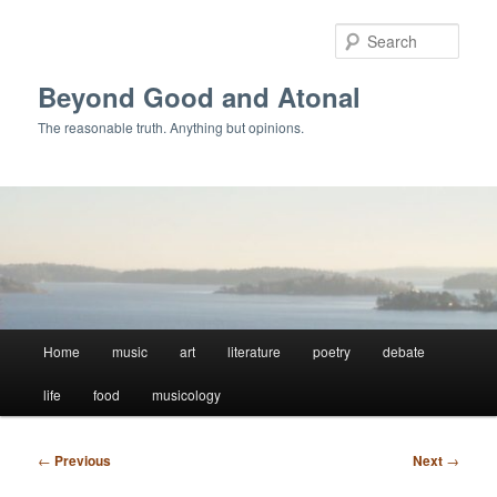
Skip
to
Sear
primary
content
Beyond Good and Atonal
The reasonable truth. Anything but opinions.
Main
Home
music
art
literature
poetry
debate
menu
life
food
musicology
Post
←
Previous
Next
→
navigation