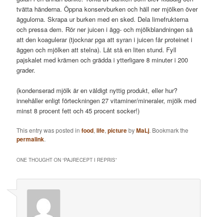
tvätta händerna. Öppna konservburken och häll ner mjölken över
äggulorna. Skrapa ur burken med en sked. Dela limefrukterna
och pressa dem. Rör ner juicen i ägg- och mjölkblandningen så
att den koagulerar (tjocknar pga att syran i juicen får proteinet i
äggen och mjölken att stelna). Låt stå en liten stund. Fyll
pajskalet med krämen och grädda i ytterligare 8 minuter i 200
grader.
(kondenserad mjölk är en väldigt nyttig produkt, eller hur?
innehåller enligt förteckningen 27 vitaminer/mineraler, mjölk med
minst 8 procent fett och 45 procent socker!)
This entry was posted in
food
,
life
,
picture
by
MaLj
. Bookmark the
permalink
.
ONE THOUGHT ON “
PAJRECEPT I REPRIS
”