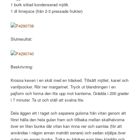
1 burk sötad kondenserad mjölk
1 dl limejuice (från 2-3 pressade frukter)
Slutresultat:
Beskrivning:
Krossa kexen i en skål med en träsked. Tillsätt mjölet, kanel och
vaniljsocker. Rör ner margarinet. Tryck ut blandningen i en
pajform och forma den lite upp mot kanterna. Grädda i 200 grader
i 7 minuter. Ta ut och ställ att svalna lite.
Dela äggen ett i taget och separera gulorna från vitan genom att
först hälla den hela gulan fram och tillbaka mellan skalhalvorna
över en liten bunke där vitan kan rinna ner och samlas (för att
användas i någon annan maträtt senare) och sedan stjälpa över
gulan i en annan bunke. Torka av bänken som blev kladdig och