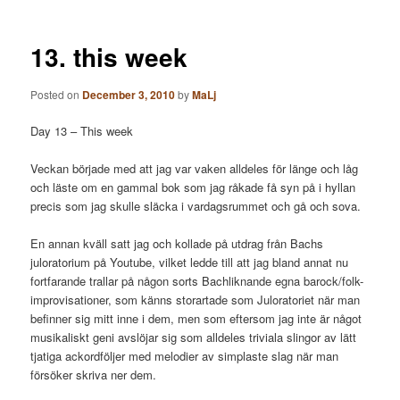
13. this week
Posted on
December 3, 2010
by
MaLj
Day 13 – This week
Veckan började med att jag var vaken alldeles för länge och låg
och läste om en gammal bok som jag råkade få syn på i hyllan
precis som jag skulle släcka i vardagsrummet och gå och sova.
En annan kväll satt jag och kollade på utdrag från Bachs
juloratorium på Youtube, vilket ledde till att jag bland annat nu
fortfarande trallar på någon sorts Bachliknande egna barock/folk-
improvisationer, som känns storartade som Juloratoriet när man
befinner sig mitt inne i dem, men som eftersom jag inte är något
musikaliskt geni avslöjar sig som alldeles triviala slingor av lätt
tjatiga ackordföljer med melodier av simplaste slag när man
försöker skriva ner dem.