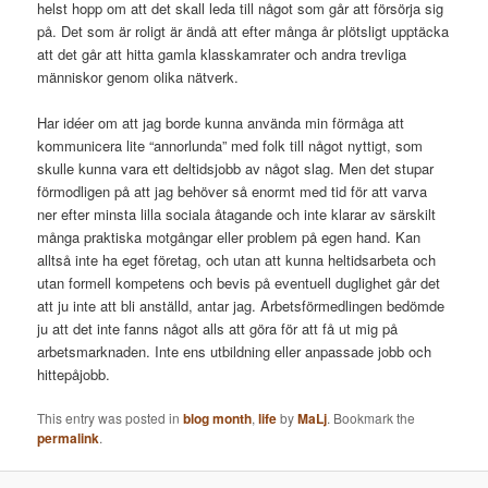
helst hopp om att det skall leda till något som går att försörja sig
på. Det som är roligt är ändå att efter många år plötsligt upptäcka
att det går att hitta gamla klasskamrater och andra trevliga
människor genom olika nätverk.
Har idéer om att jag borde kunna använda min förmåga att
kommunicera lite “annorlunda” med folk till något nyttigt, som
skulle kunna vara ett deltidsjobb av något slag. Men det stupar
förmodligen på att jag behöver så enormt med tid för att varva
ner efter minsta lilla sociala åtagande och inte klarar av särskilt
många praktiska motgångar eller problem på egen hand. Kan
alltså inte ha eget företag, och utan att kunna heltidsarbeta och
utan formell kompetens och bevis på eventuell duglighet går det
att ju inte att bli anställd, antar jag. Arbetsförmedlingen bedömde
ju att det inte fanns något alls att göra för att få ut mig på
arbetsmarknaden. Inte ens utbildning eller anpassade jobb och
hittepåjobb.
This entry was posted in
blog month
,
life
by
MaLj
. Bookmark the
permalink
.