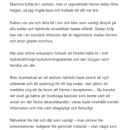
Mamma fyllde år i veckan, men vi uppvaktade henne redan förra
helgen, så jag ringde bara och kollade att allt var bra.
Katten var ute och åkte bil i bur och blev som vanligt åksjuk på
alla ledder och behövde omedelbart badas efteråt. Sedan kröp
han ner i en sovsäck eftersom det är någonstans mellan femton
och arton grader inomhus.
Har utan större entusiasm fortsatt att försökt hålla liv i mitt
sjukersättnings/sjukskrivningsärende och den
bloggen
som
handlar om det.
Blev överraskad av att doktorn faktiskt hade skrivit ett nytt
utlåtande och ett sjukintyg för ett tag sedan, fast glömt att
meddela mig att de fanns att hämta i receptionen… Nu kanske
det skall gå bättre att överklaga beslutet som borde varit ett
annat om det första läkarutlåtandet i våras hade innehållit korrekt
information och inte varit obegripligt och flertydigt.
Nätverkat lite här och där som vanligt – man skriver lite
presentationer, redigerar lite gammalt material – utan något som