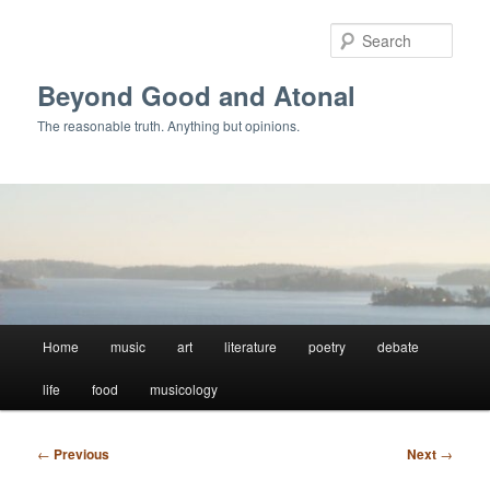
Skip
to
Sear
primary
content
Beyond Good and Atonal
The reasonable truth. Anything but opinions.
Main
Home
music
art
literature
poetry
debate
menu
life
food
musicology
Post
←
Previous
Next
→
navigation