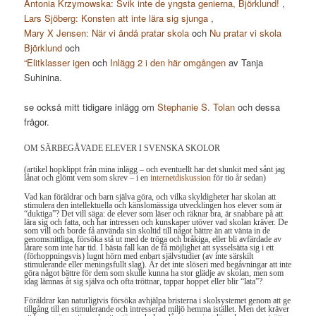
Antonia Krzymowska: Svik inte de yngsta genierna, Björklund!
,
Lars Sjöberg: Konsten att inte lära sig sjunga
,
Mary X Jensen: När vi ändå pratar skola
och
Nu pratar vi skola
Björklund
och
“Elitklasser igen
och
Inlägg 2 i den här omgången
av Tanja
Suhinina.
se också mitt tidigare inlägg om
Stephanie S. Tolan
och dessa
frågor.
OM SÄRBEGÅVADE ELEVER I SVENSKA SKOLOR
(artikel hopklippt från mina inlägg – och eventuellt har det slunkit med sånt jag
lånat och glömt vem som skrev – i en
internetdiskussion
för tio år sedan)
Vad kan föräldrar och barn själva göra, och vilka skyldigheter har skolan att
stimulera den intellektuella och känslomässiga utvecklingen hos elever som är
“duktiga”? Det vill säga: de elever som läser och räknar bra, är snabbare på att
lära sig och fatta, och har intressen och kunskaper utöver vad skolan kräver. De
som vill och borde få använda sin skoltid till något bättre än att vänta in de
genomsnittliga, försöka stå ut med de tröga och bråkiga, eller bli avfärdade av
lärare som inte har tid. I bästa fall kan de få möjlighet att sysselsätta sig i ett
(förhoppningsvis) lugnt hörn med enbart självstudier (av inte särskilt
stimulerande eller meningsfullt slag). Är det inte slöseri med begåvningar att inte
göra något bättre för dem som skulle kunna ha stor glädje av skolan, men som
idag lämnas åt sig själva och ofta tröttnar, tappar hoppet eller blir “lata”?
Föräldrar kan naturligtvis försöka avhjälpa bristerna i skolsystemet genom att ge
tillgång till en stimulerande och intresserad miljö hemma istället. Men det kräver