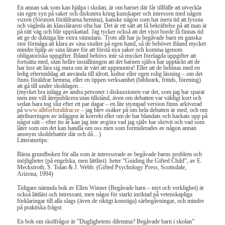
En annan sak som kan hjälpa i skolan, är om barnet där får tillfälle att utveckla
sin egen syn på saker och diskutera kring kunskaper och intressen med någon
vuxen (förutom föräldrarna hemma), kanske någon som har mera tid att lyssna
och vägleda än klassläraren ofta har. Det är ett sätt att få bekräftelse på att man är
på rätt väg och blir uppskattad. Jag tycker också att det visst borde få finnas tid
att ge de duktiga lite extra stimulans. Trots allt har ju begåvade barn en ganska
stor förmåga att klara av sina studier på egen hand, så de behöver ibland mycket
mindre hjälp av sina lärare för att förstå nya saker och komma igenom
obligatoriska uppgifter. Ibland behövs inte så mycket förelagda uppgifter att
fortsätta med, utan hellre inställningen att det barnen själva har upptäckt att de
har lust att lära sig mera om är värt att uppmuntra! Eller att de belönas med en
ledig eftermiddag att använda till idrott, kultur eller egen rolig läsning – om det
finns föräldrar hemma, eller en öppen verksamhet (bibliotek, fritids, förening)
att gå till under skoldagen…
(mycket bra inlägg av andra personer i diskussionen var det, som jag har sparat
men inte vill återpublicera utan tillstånd, även om debatten var väldigt kort och
sedan bara tog slut efter ett par dagar – en lite stympad version finns arkiverad
på
www.alltforforaldrar.se
– jag blev osäker på om hela debatten är med, och om
attribueringen av inläggen är korrekt eller om de har blandats och hackats upp på
något sätt – efter tio år kan jag inte avgöra vad jag själv har skrivit och vad som
låter som om det kan handla om oss men som formulerades av någon annan
anonym skoldebattör där och då…)
Litteraturtips:
Bästa grundboken för alla som är intresserade av begåvade barns problem och
möjligheter (på engelska, men lättläst) heter “Guiding the Gifted Child”, av E.
Meckstroth, S. Tolan & J. Webb. (Gifted Psychology Press, Scottsdale,
Arizona, 1994)
Tidigare nämnda bok av Ellen Winner (Begåvade barn – myt och verklighet) är
också lättläst och intressant, men något för starkt inriktad på vetenskapliga
förklaringar till alla slags (även de riktigt konstiga) särbegåvningar, och mindre
på praktiska frågor.
En bok om skolfrågor är ”Duglighetens dilemma? Begåvade barn i skolan”