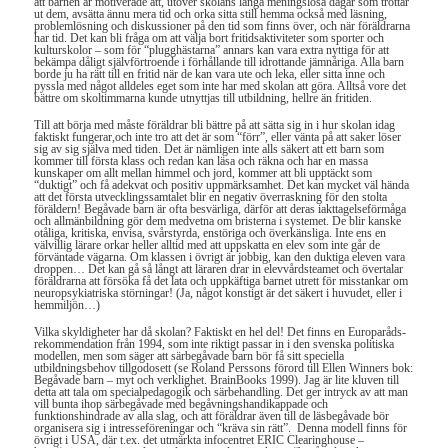
att barnen är motiverade att, utöver skolans långa meningslösa dagar som tröttar
ut dem, avsätta ännu mera tid och orka sitta still hemma också med läsning,
problemlösning och diskussioner på den tid som finns över, och när föräldrarna
har tid. Det kan bli fråga om att välja bort fritidsaktiviteter som sporter och
kulturskolor – som för “plugghästarna” annars kan vara extra nyttiga för att
bekämpa dåligt självförtroende i förhållande till idrottande jämnåriga. Alla barn
borde ju ha rätt till en fritid när de kan vara ute och leka, eller sitta inne och
pyssla med något alldeles eget som inte har med skolan att göra. Alltså vore det
bättre om skoltimmarna kunde utnyttjas till utbildning, hellre än fritiden.
Till att börja med måste föräldrar bli bättre på att sätta sig in i hur skolan idag
faktiskt fungerar,och inte tro att det är som “förr”, eller vänta på att saker löser
sig av sig själva med tiden. Det är nämligen inte alls säkert att ett barn som
kommer till första klass och redan kan läsa och räkna och har en massa
kunskaper om allt mellan himmel och jord, kommer att bli upptäckt som
“duktigt” och få adekvat och positiv uppmärksamhet. Det kan mycket väl hända
att det första utvecklingssamtalet blir en negativ överraskning för den stolta
föräldern! Begåvade barn är ofta besvärliga, därför att deras iakttagelseförmåga
och allmänbildning gör dem medvetna om bristerna i systemet. De blir kanske
otåliga, kritiska, envisa, svårstyrda, enstöriga och överkänsliga. Inte ens en
välvillig lärare orkar heller alltid med att uppskatta en elev som inte går de
förväntade vägarna. Om klassen i övrigt är jobbig, kan den duktiga eleven vara
droppen… Det kan gå så långt att läraren drar in elevvårdsteamet och övertalar
föräldrarna att försöka få det lata och uppkäftiga barnet utrett för misstankar om
neuropsykiatriska störningar! (Ja, något konstigt är det säkert i huvudet, eller i
hemmiljön…)
Vilka skyldigheter har då skolan? Faktiskt en hel del! Det finns en Europaråds-
rekommendation från 1994, som inte riktigt passar in i den svenska politiska
modellen, men som säger att särbegåvade barn bör få sitt speciella
utbildningsbehov tillgodosett (se Roland Perssons förord till Ellen Winners bok:
Begåvade barn – myt och verklighet. BrainBooks 1999). Jag är lite kluven till
detta att tala om specialpedagogik och särbehandling. Det ger intryck av att man
vill bunta ihop särbegåvade med begåvningshandikappade och
funktionshindrade av alla slag, och att föräldrar även till de läsbegåvade bör
organisera sig i intresseföreningar och “kräva sin rätt”. Denna modell finns för
övrigt i USA, där t.ex. det utmärkta infocentret ERIC Clearinghouse –