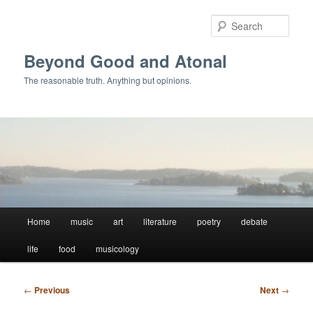
Skip
to
Sear
primary
content
Beyond Good and Atonal
The reasonable truth. Anything but opinions.
Main
Home
music
art
literature
poetry
debate
menu
life
food
musicology
Post
←
Previous
Next
→
navigation