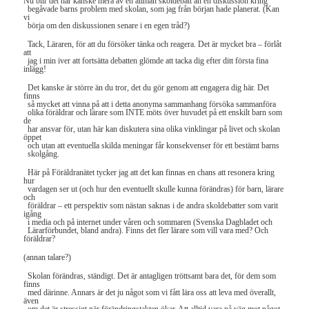
Nu blir det här kanske mera av en allmän skoldebatt än en diskussion kring
begåvade barns problem med skolan, som jag från början hade planerat. (Kan
vi
börja om den diskussionen senare i en egen tråd?)
Tack, Läraren, för att du försöker tänka och reagera. Det är mycket bra – förlåt
att
jag i min iver att fortsätta debatten glömde att tacka dig efter ditt första fina
inlägg!
Det kanske är större än du tror, det du gör genom att engagera dig här. Det
finns
så mycket att vinna på att i detta anonyma sammanhang försöka sammanföra
olika föräldrar och lärare som INTE möts över huvudet på ett enskilt barn som
de
har ansvar för, utan här kan diskutera sina olika vinklingar på livet och skolan
öppet
och utan att eventuella skilda meningar får konsekvenser för ett bestämt barns
skolgång.
Här på Föräldranätet tycker jag att det kan finnas en chans att resonera kring
hur
vardagen ser ut (och hur den eventuellt skulle kunna förändras) för barn, lärare
och
föräldrar – ett perspektiv som nästan saknas i de andra skoldebatter som varit
igång
i media och på internet under våren och sommaren (Svenska Dagbladet och
Lärarförbundet, bland andra). Finns det fler lärare som vill vara med? Och
föräldrar?
(annan talare?)
Skolan förändras, ständigt. Det är antagligen tröttsamt bara det, för dem som
finns
med därinne. Annars är det ju något som vi fått lära oss att leva med överallt,
även