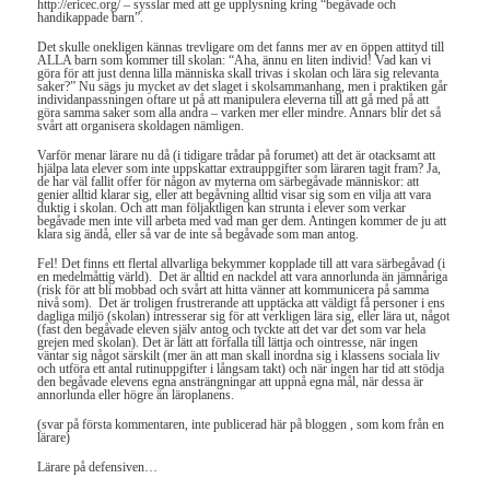
http://ericec.org/ – sysslar med att ge upplysning kring “begåvade och
handikappade barn”.
Det skulle onekligen kännas trevligare om det fanns mer av en öppen attityd till
ALLA barn som kommer till skolan: “Aha, ännu en liten individ! Vad kan vi
göra för att just denna lilla människa skall trivas i skolan och lära sig relevanta
saker?” Nu sägs ju mycket av det slaget i skolsammanhang, men i praktiken går
individanpassningen oftare ut på att manipulera eleverna till att gå med på att
göra samma saker som alla andra – varken mer eller mindre. Annars blir det så
svårt att organisera skoldagen nämligen.
Varför menar lärare nu då (i tidigare trådar på forumet) att det är otacksamt att
hjälpa lata elever som inte uppskattar extrauppgifter som läraren tagit fram? Ja,
de har väl fallit offer för någon av myterna om särbegåvade människor: att
genier alltid klarar sig, eller att begåvning alltid visar sig som en vilja att vara
duktig i skolan. Och att man följaktligen kan strunta i elever som verkar
begåvade men inte vill arbeta med vad man ger dem. Antingen kommer de ju att
klara sig ändå, eller så var de inte så begåvade som man antog.
Fel! Det finns ett flertal allvarliga bekymmer kopplade till att vara särbegåvad (i
en medelmåttig värld). Det är alltid en nackdel att vara annorlunda än jämnåriga
(risk för att bli mobbad och svårt att hitta vänner att kommunicera på samma
nivå som). Det är troligen frustrerande att upptäcka att väldigt få personer i ens
dagliga miljö (skolan) intresserar sig för att verkligen lära sig, eller lära ut, något
(fast den begåvade eleven själv antog och tyckte att det var det som var hela
grejen med skolan). Det är lätt att förfalla till lättja och ointresse, när ingen
väntar sig något särskilt (mer än att man skall inordna sig i klassens sociala liv
och utföra ett antal rutinuppgifter i långsam takt) och när ingen har tid att stödja
den begåvade elevens egna ansträngningar att uppnå egna mål, när dessa är
annorlunda eller högre än läroplanens.
(svar på första kommentaren, inte publicerad här på bloggen , som kom från en
lärare)
Lärare på defensiven…