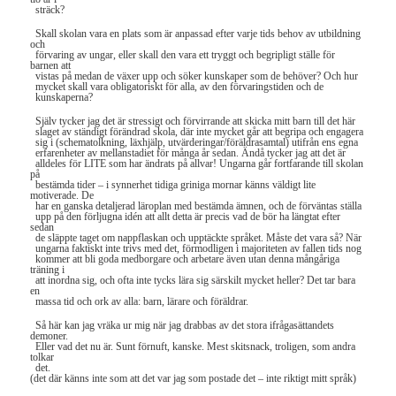
sträck?
Skall skolan vara en plats som är anpassad efter varje tids behov av utbildning
och
förvaring av ungar, eller skall den vara ett tryggt och begripligt ställe för
barnen att
vistas på medan de växer upp och söker kunskaper som de behöver? Och hur
mycket skall vara obligatoriskt för alla, av den förvaringstiden och de
kunskaperna?
Själv tycker jag det är stressigt och förvirrande att skicka mitt barn till det här
slaget av ständigt förändrad skola, där inte mycket går att begripa och engagera
sig i (schematolkning, läxhjälp, utvärderingar/föräldrasamtal) utifrån ens egna
erfarenheter av mellanstadiet för många år sedan. Ändå tycker jag att det är
alldeles för LITE som har ändrats på allvar! Ungarna går fortfarande till skolan
på
bestämda tider – i synnerhet tidiga griniga mornar känns väldigt lite
motiverade. De
har en ganska detaljerad läroplan med bestämda ämnen, och de förväntas ställa
upp på den förljugna idén att allt detta är precis vad de bör ha längtat efter
sedan
de släppte taget om nappflaskan och upptäckte språket. Måste det vara så? När
ungarna faktiskt inte trivs med det, förmodligen i majoriteten av fallen tids nog
kommer att bli goda medborgare och arbetare även utan denna mångåriga
träning i
att inordna sig, och ofta inte tycks lära sig särskilt mycket heller? Det tar bara
en
massa tid och ork av alla: barn, lärare och föräldrar.
Så här kan jag vräka ur mig när jag drabbas av det stora ifrågasättandets
demoner.
Eller vad det nu är. Sunt förnuft, kanske. Mest skitsnack, troligen, som andra
tolkar
det.
(det där känns inte som att det var jag som postade det – inte riktigt mitt språk)