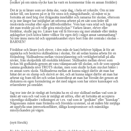
(osäker på om nästa stycke kan ha varit en kommentar från en annan förälder)
Det är ju ni lärare som ser detta ske, varje dag, i hela ert yrkesliv. Om ni inte
räcker till, om kraven på er är för stora och mångskiftande, så måste ni ju
fortsätta att med hög röst ifrågasätta innehållet och ramarna för skolan, eftersom
ni ju inte längre har möjlighet att utforma arbetet på ett sätt som leder till
önskvärda resultat eller egen tillfredsställelse. Vem kan vara nöjd och lugn när
det man trodde på och ville göra misslyckas? Varken lärare, elever eller
föräldrar, skulle jag tro. Lärare kan väl få försvara sig mot uttalade eller tänkta
anklagelser (och kräva bättre villkor för egen del) i något annat sammanhang?
Så inte ännu mera tid och uppmärksamhet styrs bort från det centrala i skolan –
BARNEN!
Föräldrar och lärare (och elever, i den mån de kan) behöver hjälpas åt för att
upptäcka och beskriva skillnaderna i skolan, för att sedan kunna arbeta för en
förändring. Skillnaderna mellan vision/planering och verklighet/utfall på alla
nivåer, från skolpolitik till enskilda lektioner. Skillnaden mellan elever som
lyckas bli godkända genom att vara välanpassade till skolan, och de som uppnår
samma godkända nivå TROTS skolan, men som skulle lyckats mycket bättre i
en annan sorts skola. Skillnaderna mellan att kunna något därför att man har
hittat det av en slump och skrivit av det, och att kunna något därför att man har
arbetat sig fram till det och sedan kontrollerat att man har förstått det genom att
diskutera en egen formulering av det med någon som har större kunskaper och
erfarenheter på området.
Jag tror inte det är rimligt att fortsätta ha en så stor skillnad mellan vad som är
tänkt att vara och vad som är möjligt att utföra, eller att fortsätta att acceptera
väsentliga skillnader i tolkningen av t.ex. vad som är “godkänt” eller “kunskap”.
Någonstans måste man förändra och förenkla systemet, så att målen blir möjliga
att uppfylla utan intressekonflikter, dåliga kompromisser och mänskliga
misslyckanden på vägen.
(nytt försök)