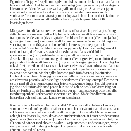
Egentligen får jag väl skylla mig själv om diskussionen direkt börjar handla om
lärarens situation. Det fanns mycket i mitt inlägg som pekade på just vardagen i
klassrummet. Men det var inte vad jag ville med inlägget. Snarare var jag ute
efter att informera både föräldrar och lärare om att det finns mera än de
vanligaste fördomarna att lära sig om hur begåvade barn kan ha det i skolan, och
att det kan vara intressant att debattera lite kring de linjerna. Men, OK,
lärarfrågan först:
Många av mina diskussioner med mitt barns olika lärare har cirklat just kring
detta: lärarens känsla av otillräcklighet, och behovet av att få erkänsla och tröst
från utomstående vuxna (dvs i typfallet föräldrar) för att hon (eller kanske han)
gör så gott hon (han) kan inom de alltför snäva ramarna. Som om det någonsin
varit frågan om att ifrågasätta den enskilda lärarens prioriteringar och
yrkesheder! Visst har jag blivit ledsen när jag inte lyckats få en vettig kontakt
med en lärare, därför att vissa är så inneslutna i skolans världsbild,
språkanvändning och problemformuleringar att de inte kan följa med i ett
abstrakt eller praktiskt resonemang på annan eller högre nivå, men därför drar
jag ju inte slutsatsen att lärare som grupp är värda någon generell kritik! Jag har
också blivit besviken på lärare som kritiserar elevers vilja att arbeta i skolan utan
att samtidigt lyckats uppmärksamma ens de mest uppenbara yttre sammanhang
av orsak och verkan när det gäller barnens (och föräldrarnas) livssituation
kontra skolresultatet. Men jag önskar inte heller att lärare skall vara allvetande
om elevernas privatliv och skickliga i socialarbete eller psykoterapi! Det räcker
så bra med att de är kompetenta och lagom engagerade lärare. För det mesta är
jag dock helt införstådd med precis hur lite tid och ork en klasslärare idag har
kvar att fördela till de (åtminstone från en början) välmotiverade och (mer eller
mindre uppenbart) särbegåvade eleverna i en klass. Så det handlar inte om
lärarrollen och vad man kan kräva av en klasslärare.
Kan det inte få handla om barnen i stället? Måste man alltid behöva känna sig
som en krävande och gnällig förälder när man har förväntningar på att ens barns
enkla resa genom skoltiden skall ha ett meningsfullt innehåll? Elever kommer
och går i en lärares liv, men skolan och undervisningen är i stort sett densamma
genom åren (trots alla reformer). Lärare kommer och går i en elevs skoltid, men
allt som då händer med eleven i skolan – varje moment i undervisningen, varje
steg på vägen mot bildning och egen kompetens – sker för första och enda
gången, utan tid till repris….