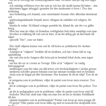
om det är stressigt när förändringstakten ökar. Att alltid vara på väg mot något
nytt
och ständigt reflektera över det som är och hur det skulle kunna bli bättre – den
aktiviteten ligger inbyggd i grunden för den modernitet vi lever i. Dvs den
inriktning
mot förändring och framtid, som västerlandet formats efter alltsedan demokrati
och
upplysningstänkande började anses viktigare än stabilitet och religion, för
några
hundra år sedan. Så ibland svänger pendeln hit, ibland dit, när det t ex gäller
betyg.
Men hur man än väljer så förändras verkligheten hela tiden samtidigt som man
försöker ta ställning till vad som är bäst, så att det aldrig går att återvände till
något
speciellt “förr”, som var bättre.
Hur skall väljarna kunna veta vad de vill kräva av politikerna för skolans
räkning?
Antingen är “väljaren” förälder till ett skolbarn, och har i bästa fall en vag
uppfattning
om vad som tycks fungera eller krisa på en bestämd lokal skola, men ingen
aning
om hur det ser ut i resten av Sverige. Eller så är “väljaren” en vanlig
halvengagerad
medborgare som hör talas om alla kriser och förskräckligheter i skolan genom
medierna och/eller genom bekanta som har närmare kontakt med en bestämd
skola som de klagar på eller berömmer. Hur kommer de då att välja? Tror de att
det
är pengarna som är problemet, väljer de partiet som lovar mera resurser. Tror
de att
det är ordningen som är problemet, väljer de partiet som lovar fler poliser. Tror
de
att det är pedagogiken som är problemet, väljer de partiet som lovar stöd till
friskolor. Men hur skall man välja om man tror att det är skolans förhållande
till den
okända framtiden som är problematiskt? Partiet som lovar ge mera pengar till
IT-grejor? Eller partiet som lovar hålla sig med en konsekvent skolpolitik fem-
tio år i