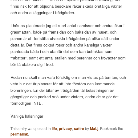
finns risk för att objudna besökare råkar skada ömtåliga växter
och andra anläggningar i trädgården.
I höstas planterade jag ett stort antal narcisser och andra lökar i
gräsmattan, både på framsidan och baksidan av huset, och
planen är att fortsätta utveckla trädgården på olika sätt under
detta år. Det finns också rosor och andra känsliga växter
planterade både i och utanför det som kan betraktas som
“rabatter”, samt ett antal ställen med perenner och fröväxter som
bör få etablera sig i fred.
Redan nu skall man vara försiktig om man vistas på tomten, och
veta hur det är planerat för att inte förstöra den kommande
blomningen. En del bitar av trädgården tål belastningen av
gångstigar och packad snö under vintern, andra delar gör det
förmodligen INTE.
Vänliga hälsningar
This entry was posted in
life
,
privacy
,
satire
by
MaLj
. Bookmark the
permalink
.