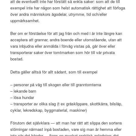
att de eventuellt inte har förstått så enkla saker: som att de till
exempel inte har någon som helst automatisk rättighet att förfoga
över andra människors ägodelar, utrymme, tid och/eller
uppmärksamhet.
Ber om er förståelse för att jag från och med i år inte längre kan
acceptera att grannar, andra boende eller utomstående, utan att
vara inbjudna eller anmälda i förväg vistas på, går över eller
transporterar saker över tomtmarken som hör till vår privata
bostad.
Detta gäller alltså för allt sådant, som till exempel
– personer på väg till skogen eller till granntomterna
– lekande barn
– lösa hundar
– transporter av olika slag (t ex gräsklippare, skottkärra, bilsläp,
cyklar, lekredskap, byggmaterial, maskiner)
Förutom det självklara — att man har rätt att slippa den sortens
störningar närmast inpå bostaden, vare sig man är hemma eller
inte när det händer — finns en mycket praktisk anledning: det