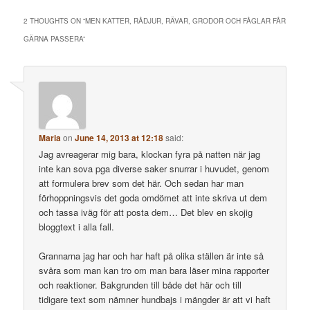
2 THOUGHTS ON “
MEN KATTER, RÅDJUR, RÄVAR, GRODOR OCH FÅGLAR FÅR
GÄRNA PASSERA
”
Maria
on
June 14, 2013 at 12:18
said:
Jag avreagerar mig bara, klockan fyra på natten när jag
inte kan sova pga diverse saker snurrar i huvudet, genom
att formulera brev som det här. Och sedan har man
förhoppningsvis det goda omdömet att inte skriva ut dem
och tassa iväg för att posta dem… Det blev en skojig
bloggtext i alla fall.
Grannarna jag har och har haft på olika ställen är inte så
svåra som man kan tro om man bara läser mina rapporter
och reaktioner. Bakgrunden till både det här och till
tidigare text som nämner hundbajs i mängder är att vi haft