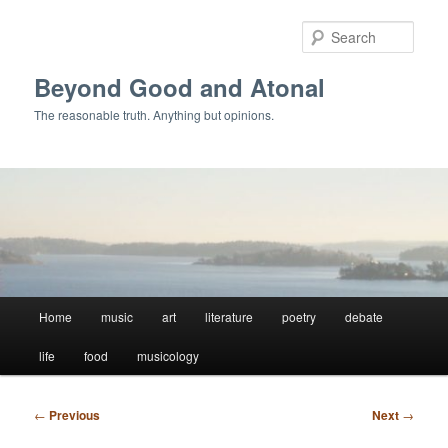
Skip
to
Sear
primary
content
Beyond Good and Atonal
The reasonable truth. Anything but opinions.
Main
Home
music
art
literature
poetry
debate
menu
life
food
musicology
Post
←
Previous
Next
→
navigation